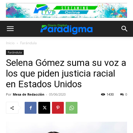
Inicio
Farándula
Farándula
Selena Gómez suma su voz a
los que piden justicia racial
en Estados Unidos
Por
Mesa de Redacciòn
-
05/06/2020
1430
0