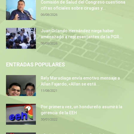
Comisión de Salud del Congreso cuestiona
cifras oficiales sobre cirugías y...
06/08/2026
Juan Orlando Hernández niega haber
amenazado a representantes de la PGR...
06/08/2026
ENTRADAS POPULARES
Rely Maradiaga envía emotivo mensaje a
Allan Fajardo, «Allan se está...
11/08/2021
Por primera vez, un hondureño asumirá la
gerencia de la EEH
30/01/2022