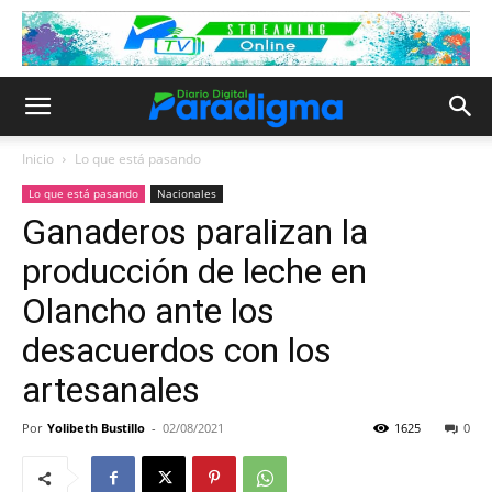
Inicio
Lo que está pasando
Lo que está pasando
Nacionales
Ganaderos paralizan la
producción de leche en
Olancho ante los
desacuerdos con los
artesanales
Por
Yolibeth Bustillo
-
02/08/2021
1625
0