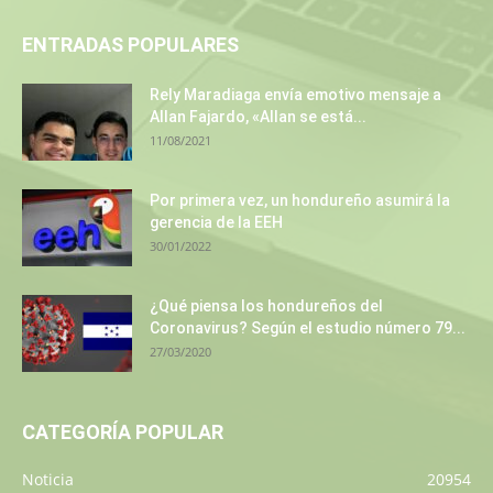
ENTRADAS POPULARES
Rely Maradiaga envía emotivo mensaje a
Allan Fajardo, «Allan se está...
11/08/2021
Por primera vez, un hondureño asumirá la
gerencia de la EEH
30/01/2022
¿Qué piensa los hondureños del
Coronavirus? Según el estudio número 79...
27/03/2020
CATEGORÍA POPULAR
Noticia
20954