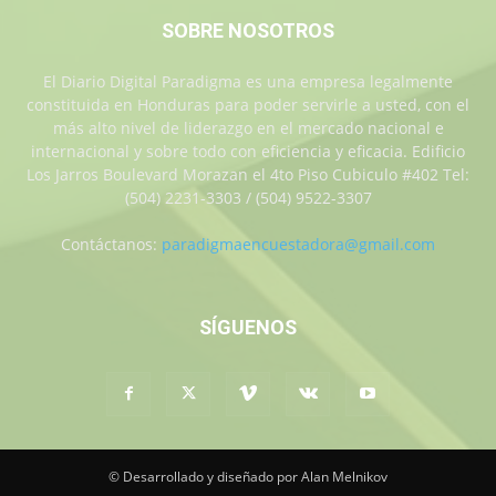
SOBRE NOSOTROS
El Diario Digital Paradigma es una empresa legalmente
constituida en Honduras para poder servirle a usted, con el
más alto nivel de liderazgo en el mercado nacional e
internacional y sobre todo con eficiencia y eficacia. Edificio
Los Jarros Boulevard Morazan el 4to Piso Cubiculo #402 Tel:
(504) 2231-3303 / (504) 9522-3307
Contáctanos:
paradigmaencuestadora@gmail.com
SÍGUENOS
© Desarrollado y diseñado por Alan Melnikov