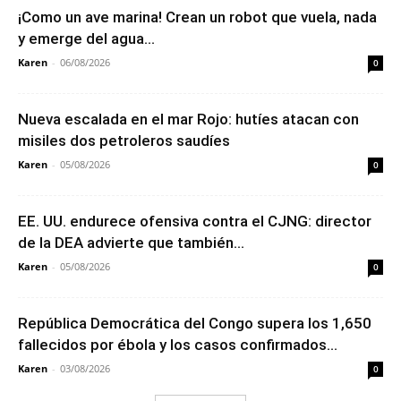
¡Como un ave marina! Crean un robot que vuela, nada
y emerge del agua...
Karen
-
06/08/2026
0
Nueva escalada en el mar Rojo: hutíes atacan con
misiles dos petroleros saudíes
Karen
-
05/08/2026
0
EE. UU. endurece ofensiva contra el CJNG: director
de la DEA advierte que también...
Karen
-
05/08/2026
0
República Democrática del Congo supera los 1,650
fallecidos por ébola y los casos confirmados...
Karen
-
03/08/2026
0