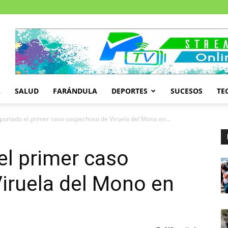
A
SALUD
FARÁNDULA
DEPORTES
SUCESOS
TE
portado el primer caso sospechoso de Viruela del Mono en...
el primer caso
iruela del Mono en