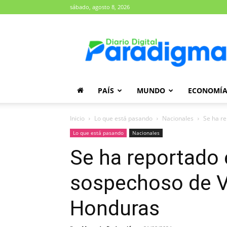
sábado, agosto 8, 2026
Diario
Paradigma
PAÍS
MUNDO
ECONOMÍ
Inicio
Lo que está pasando
Nacionales
Se ha re
Lo que está pasando
Nacionales
Se ha reportado 
sospechoso de V
Honduras