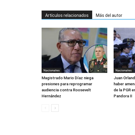
Artículos relacionados
Más del autor
Nacionales
Nacionales
Magistrado Mario Díaz niega
Juan Orlan
presiones para reprogramar
haber amen
audiencia contra Roosevelt
de la PGR e
Hernández
Pandora II