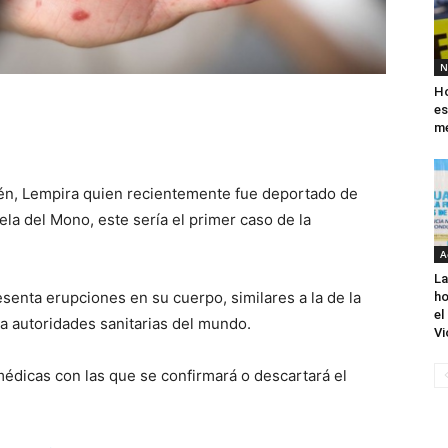
N
Ho
es
me
én, Lempira quien recientemente fue deportado de
la del Mono, este sería el primer caso de la
A
La
senta erupciones en su cuerpo, similares a la de la
ho
el
a autoridades sanitarias del mundo.
Vi
 médicas con las que se confirmará o descartará el