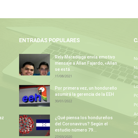
ENTRADAS POPULARES
C
Rely Maradiaga envía emotivo
No
mensaje a Allan Fajardo, «Allan
N
se está...
11/08/2021
In
L
s
Por primera vez, un hondureño
asumirá la gerencia de la EEH
P
30/01/2022
Po
A
az
¿Qué piensa los hondureños
S
del Coronavirus? Según el
estudio número 79...
N
27/03/2020