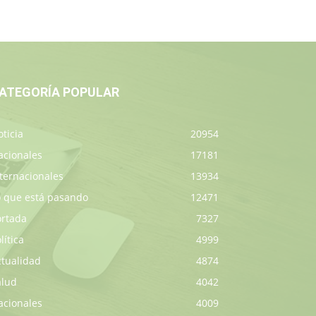
ATEGORÍA POPULAR
ticia
20954
acionales
17181
ternacionales
13934
o que está pasando
12471
ortada
7327
lítica
4999
ctualidad
4874
alud
4042
acionales
4009