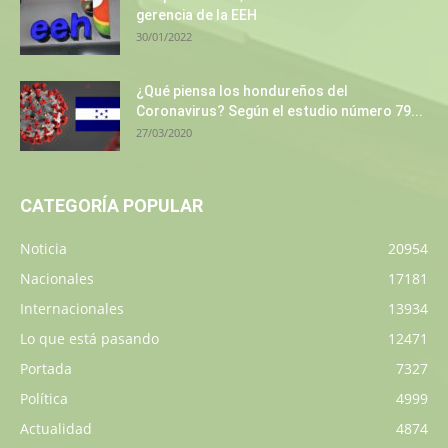
gerencia de la EEH
30/01/2022
¿Qué piensa los hondureños del
Coronavirus? Según el estudio número 79...
27/03/2020
CATEGORÍA POPULAR
Noticia
20954
Nacionales
17181
Internacionales
13934
Lo que está pasando
12471
Portada
7327
Política
4999
Actualidad
4874