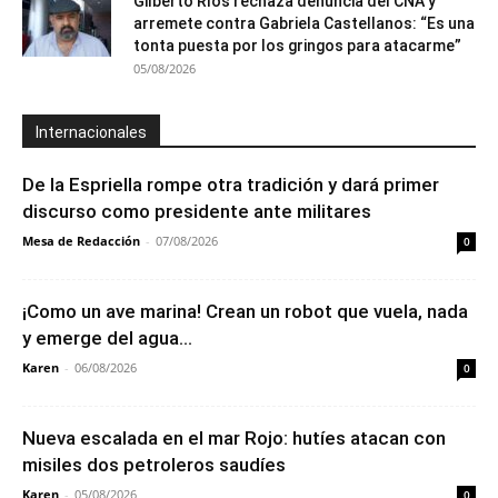
Gilberto Ríos rechaza denuncia del CNA y
arremete contra Gabriela Castellanos: “Es una
tonta puesta por los gringos para atacarme”
05/08/2026
Internacionales
De la Espriella rompe otra tradición y dará primer
discurso como presidente ante militares
Mesa de Redacción
-
07/08/2026
0
¡Como un ave marina! Crean un robot que vuela, nada
y emerge del agua...
Karen
-
06/08/2026
0
Nueva escalada en el mar Rojo: hutíes atacan con
misiles dos petroleros saudíes
Karen
-
05/08/2026
0