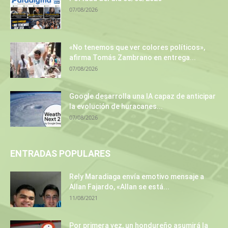
07/08/2026
«No tenemos que ver colores políticos»,
afirma Tomás Zambrano en entrega...
07/08/2026
Google desarrolla una IA capaz de anticipar
la evolución de huracanes...
07/08/2026
ENTRADAS POPULARES
Rely Maradiaga envía emotivo mensaje a
Allan Fajardo, «Allan se está...
11/08/2021
Por primera vez, un hondureño asumirá la