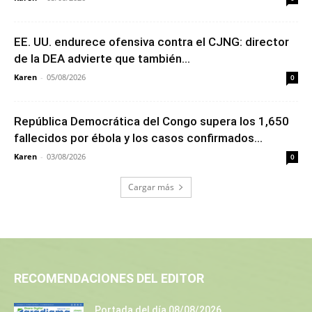
EE. UU. endurece ofensiva contra el CJNG: director
de la DEA advierte que también...
Karen
-
05/08/2026
0
República Democrática del Congo supera los 1,650
fallecidos por ébola y los casos confirmados...
Karen
-
03/08/2026
0
Cargar más
RECOMENDACIONES DEL EDITOR
Portada del día 08/08/2026