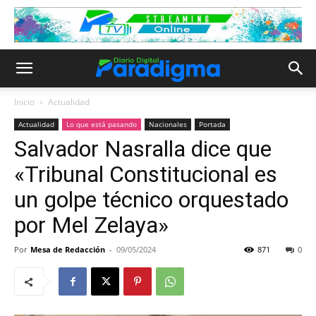
Inicio
Actualidad
Actualidad
Lo que está pasando
Nacionales
Portada
Salvador Nasralla dice que
«Tribunal Constitucional es
un golpe técnico orquestado
por Mel Zelaya»
Por
Mesa de Redacción
-
09/05/2024
871
0