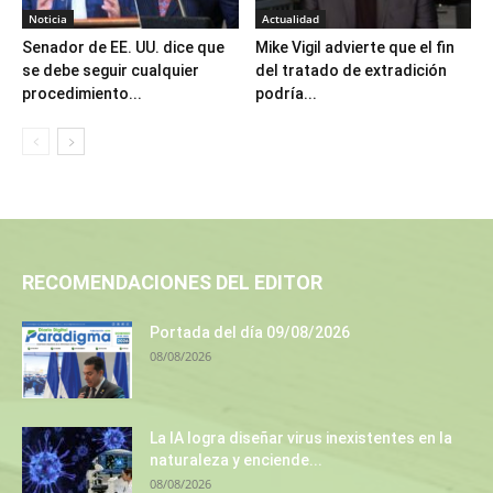
Noticia
Actualidad
Senador de EE. UU. dice que
Mike Vigil advierte que el fin
se debe seguir cualquier
del tratado de extradición
procedimiento...
podría...
RECOMENDACIONES DEL EDITOR
Portada del día 09/08/2026
08/08/2026
La IA logra diseñar virus inexistentes en la
naturaleza y enciende...
08/08/2026