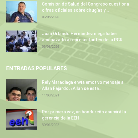
Comisión de Salud del Congreso cuestiona
cifras oficiales sobre cirugías y...
06/08/2026
Juan Orlando Hernández niega haber
amenazado a representantes de la PGR...
06/08/2026
ENTRADAS POPULARES
Rely Maradiaga envía emotivo mensaje a
Allan Fajardo, «Allan se está...
11/08/2021
Por primera vez, un hondureño asumirá la
gerencia de la EEH
30/01/2022