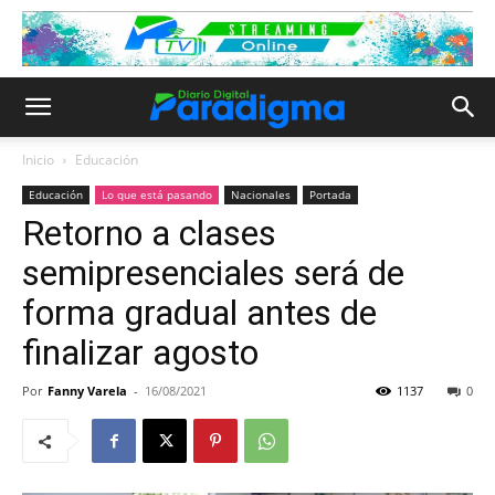
Inicio
Educación
Educación
Lo que está pasando
Nacionales
Portada
Retorno a clases
semipresenciales será de
forma gradual antes de
finalizar agosto
Por
Fanny Varela
-
16/08/2021
1137
0