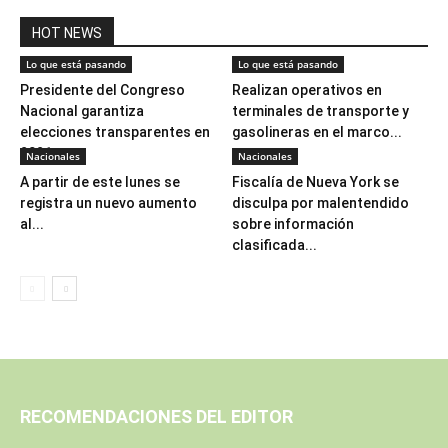
HOT NEWS
Lo que está pasando
Lo que está pasando
Presidente del Congreso
Realizan operativos en
Nacional garantiza
terminales de transporte y
elecciones transparentes en
gasolineras en el marco...
2021
Nacionales
Nacionales
A partir de este lunes se
Fiscalía de Nueva York se
registra un nuevo aumento
disculpa por malentendido
al...
sobre información
clasificada...
RECOMENDACIONES DEL EDITOR