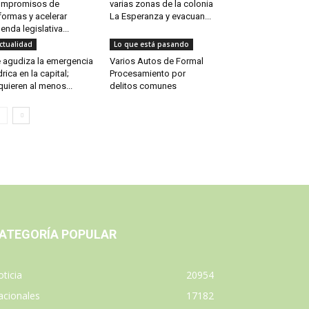
ompromisos de
varias zonas de la colonia
formas y acelerar
La Esperanza y evacuan...
enda legislativa...
ctualidad
Lo que está pasando
 agudiza la emergencia
Varios Autos de Formal
drica en la capital;
Procesamiento por
quieren al menos...
delitos comunes
ATEGORÍA POPULAR
ticia
20954
acionales
17182