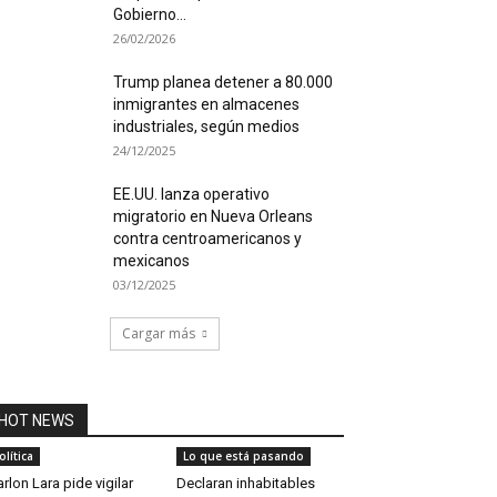
Gobierno...
26/02/2026
Trump planea detener a 80.000
inmigrantes en almacenes
industriales, según medios
24/12/2025
EE.UU. lanza operativo
migratorio en Nueva Orleans
contra centroamericanos y
mexicanos
03/12/2025
Cargar más
HOT NEWS
olítica
Lo que está pasando
rlon Lara pide vigilar
Declaran inhabitables