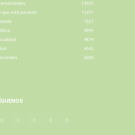
ternacionales
13935
o que está pasando
12471
ortada
7327
lítica
4999
tualidad
4874
lud
4042
acionales
4009
ÍGUENOS