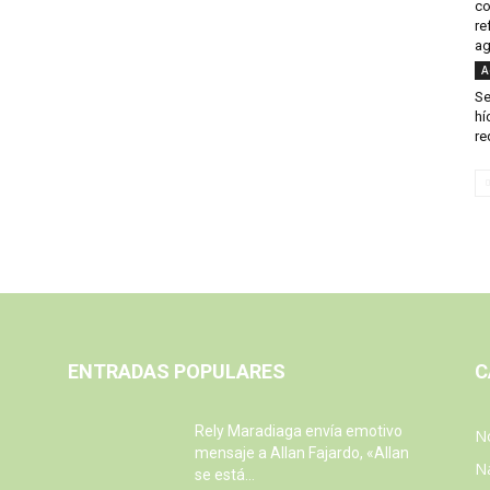
c
re
ag
A
Se
hí
re
ENTRADAS POPULARES
C
Rely Maradiaga envía emotivo
No
mensaje a Allan Fajardo, «Allan
N
se está...