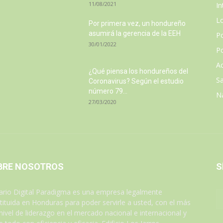
11/08/2021
In
L
Por primera vez, un hondureño
asumirá la gerencia de la EEH
P
30/01/2022
Po
Ac
¿Qué piensa los hondureños del
Sa
Coronavirus? Según el estudio
número 79...
N
27/03/2020
BRE NOSOTROS
S
iario Digital Paradigma es una empresa legalmente
tituida en Honduras para poder servirle a usted, con el más
 nivel de liderazgo en el mercado nacional e internacional y