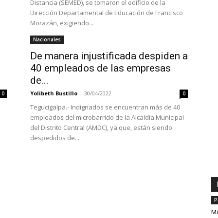
Distancia (SEMED), se tomaron el edificio de la
Dirección Departamental de Educación de Francisco
Morazán, exigiendo...
Nacionales
De manera injustificada despiden a
40 empleados de las empresas
de...
Yolibeth Bustillo
-
30/04/2022
0
0
Tegucigalpa.- Indignados se encuentran más de 40
empleados del microbarrido de la Alcaldía Municipal
del Distrito Central (AMDC), ya que, están siendo
despedidos de...
P
Ma