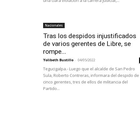
una clara violación a la carrera judicial,...
Nacionales
Tras los despidos injustificados
de varios gerentes de Libre, se
rompe...
Yolibeth Bustillo
-
04/05/2022
Tegucigalpa.- Luego que el alcalde de San Pedro
Sula, Roberto Contreras, informara del despido de
cinco gerentes, tres de ellos de militancia del
Partido...