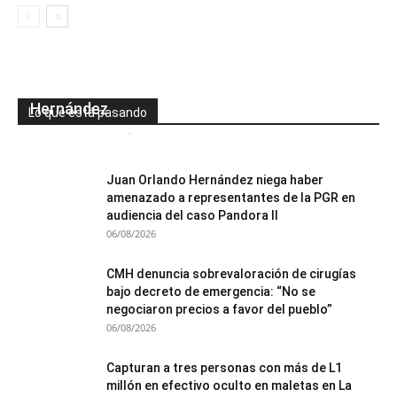
Magistrado Mario Díaz niega presiones para
reprogramar audiencia contra Roosevelt
Hernández
Lo que está pasando
Mesa de Redacción
-
07/08/2026
0
Juan Orlando Hernández niega haber
amenazado a representantes de la PGR en
audiencia del caso Pandora II
06/08/2026
CMH denuncia sobrevaloración de cirugías
bajo decreto de emergencia: “No se
negociaron precios a favor del pueblo”
06/08/2026
Capturan a tres personas con más de L1
millón en efectivo oculto en maletas en La