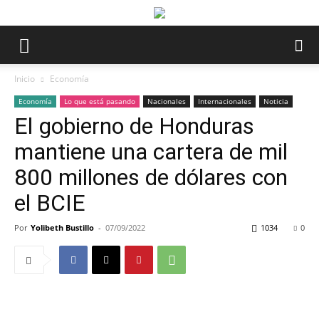
Inicio
Economía
Economía
Lo que está pasando
Nacionales
Internacionales
Noticia
El gobierno de Honduras
mantiene una cartera de mil
800 millones de dólares con
el BCIE
Por
Yolibeth Bustillo
-
07/09/2022
1034
0