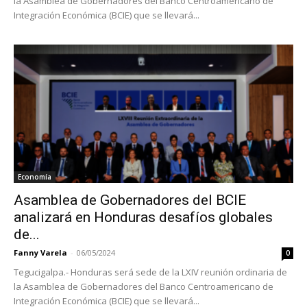
la Asamblea de Gobernadores del Banco Centroamericano de
Integración Económica (BCIE) que se llevará...
Economía
Asamblea de Gobernadores del BCIE
analizará en Honduras desafíos globales
de...
Fanny Varela
-
06/05/2024
0
Tegucigalpa.- Honduras será sede de la LXIV reunión ordinaria de
la Asamblea de Gobernadores del Banco Centroamericano de
Integración Económica (BCIE) que se llevará...