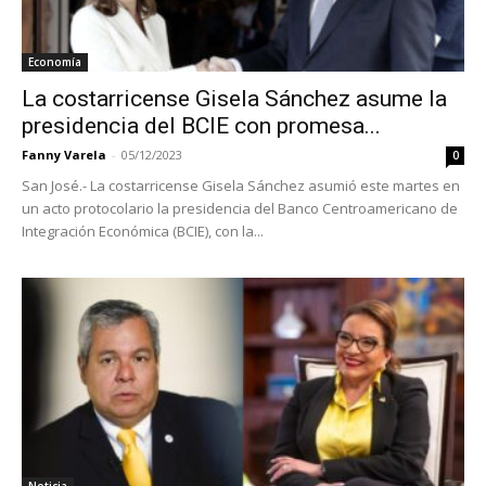
Economía
La costarricense Gisela Sánchez asume la
presidencia del BCIE con promesa...
Fanny Varela
-
05/12/2023
0
San José.- La costarricense Gisela Sánchez asumió este martes en
un acto protocolario la presidencia del Banco Centroamericano de
Integración Económica (BCIE), con la...