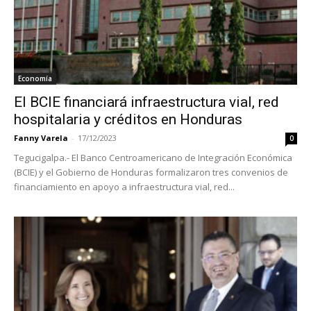
Economía
El BCIE financiará infraestructura vial, red
hospitalaria y créditos en Honduras
Fanny Varela
-
17/12/2023
0
Tegucigalpa.- El Banco Centroamericano de Integración Económica
(BCIE) y el Gobierno de Honduras formalizaron tres convenios de
financiamiento en apoyo a infraestructura vial, red...