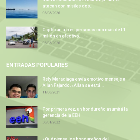
atacan con misiles dos...
05/08/2026
Capturan a tres personas con más de L1
millón en efectivo...
05/08/2026
ENTRADAS POPULARES
Rely Maradiaga envía emotivo mensaje a
Allan Fajardo, «Allan se está...
11/08/2021
Por primera vez, un hondureño asumirá la
gerencia de la EEH
30/01/2022
¿Qué piensa los hondureños del