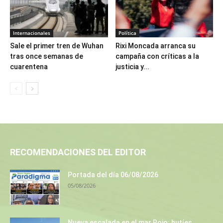
Internacionales
Política
Sale el primer tren de Wuhan
Rixi Moncada arranca su
tras once semanas de
campaña con críticas a la
cuarentena
justicia y...
RECOMENDACIONES DEL EDITOR
Portada del día 06/08/2026
05/08/2026
Nueva escalada en el mar Rojo: hutíes