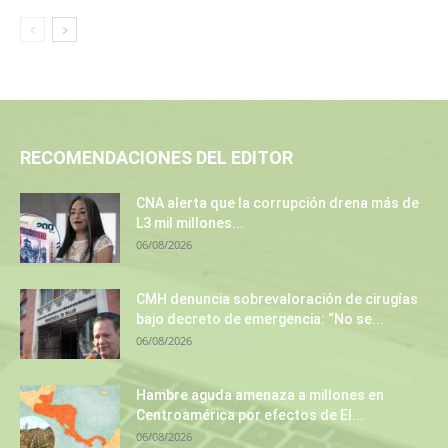
RECOMENDACIONES DEL EDITOR
CNA alerta que la corrupción drena más de
L3 mil millones...
06/08/2026
CMH denuncia sobrevaloración de cirugías
bajo decreto de emergencia: “No se...
06/08/2026
Hambre aguda amenaza a millones en
Centroamérica por efectos de El...
06/08/2026