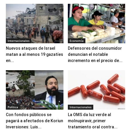
Internacionales
Economía
Nuevos ataques de Israel
Defensores del consumidor
matan a al menos 19 gazatíes
denuncian el notable
en...
incremento en el precio de...
Política
Internacionales
Con fondos públicos se
La OMS da luz verde al
pagará a afectados de Koriun
molnupiravir, primer
Inversiones: Luis...
tratamiento oral contra...