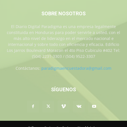
SOBRE NOSOTROS
El Diario Digital Paradigma es una empresa legalmente
constituida en Honduras para poder servirle a usted, con el
más alto nivel de liderazgo en el mercado nacional e
internacional y sobre todo con eficiencia y eficacia. Edificio
Los Jarros Boulevard Morazan el 4to Piso Cubiculo #402 Tel:
(504) 2231-3303 / (504) 9522-3307
Contáctanos:
paradigmaencuestadora@gmail.com
SÍGUENOS