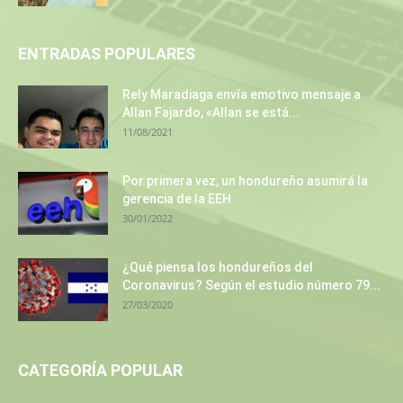
ENTRADAS POPULARES
Rely Maradiaga envía emotivo mensaje a
Allan Fajardo, «Allan se está...
11/08/2021
Por primera vez, un hondureño asumirá la
gerencia de la EEH
30/01/2022
¿Qué piensa los hondureños del
Coronavirus? Según el estudio número 79...
27/03/2020
CATEGORÍA POPULAR