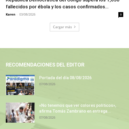
fallecidos por ébola y los casos confirmados...
Karen
-
03/08/2026
0
Cargar más
RECOMENDACIONES DEL EDITOR
Portada del día 08/08/2026
07/08/2026
«No tenemos que ver colores políticos»,
afirma Tomás Zambrano en entrega...
07/08/2026