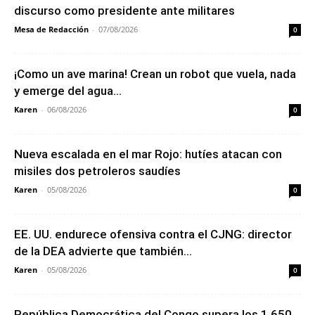
discurso como presidente ante militares
Mesa de Redacción
-
07/08/2026
0
¡Como un ave marina! Crean un robot que vuela, nada
y emerge del agua...
Karen
-
06/08/2026
0
Nueva escalada en el mar Rojo: hutíes atacan con
misiles dos petroleros saudíes
Karen
-
05/08/2026
0
EE. UU. endurece ofensiva contra el CJNG: director
de la DEA advierte que también...
Karen
-
05/08/2026
0
República Democrática del Congo supera los 1,650