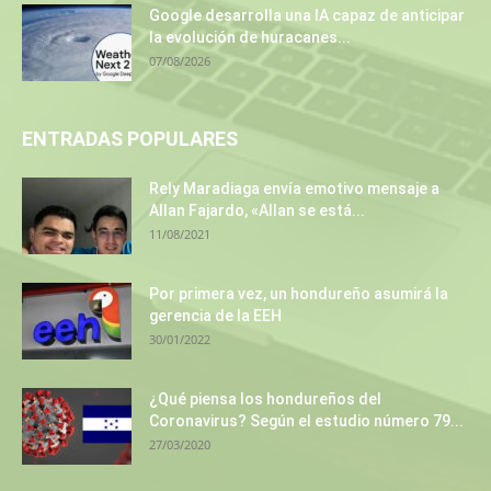
Google desarrolla una IA capaz de anticipar
la evolución de huracanes...
07/08/2026
ENTRADAS POPULARES
Rely Maradiaga envía emotivo mensaje a
Allan Fajardo, «Allan se está...
11/08/2021
Por primera vez, un hondureño asumirá la
gerencia de la EEH
30/01/2022
¿Qué piensa los hondureños del
Coronavirus? Según el estudio número 79...
27/03/2020