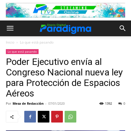
Inicio
Lo que está pasando
Lo que está pasando
Poder Ejecutivo envía al
Congreso Nacional nueva ley
para Protección de Espacios
Aéreos
Por
Mesa de Redacciòn
-
07/01/2020
1392
0