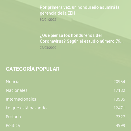
Por primera vez, un hondureño asumirá la
gerencia de la EEH
30/01/2022
¿Qué piensa los hondureños del
Coronavirus? Según el estudio número 79...
27/03/2020
CATEGORÍA POPULAR
Noticia
20954
Nacionales
17182
Internacionales
13935
Lo que está pasando
12471
Portada
7327
Política
4999