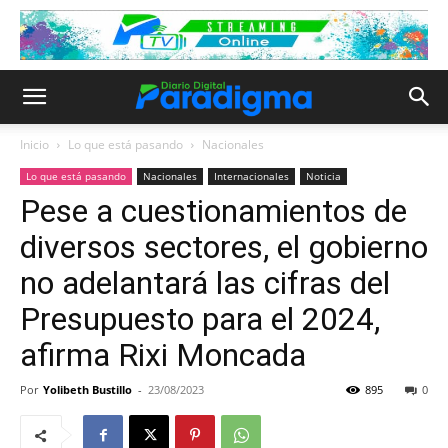
Inicio
Lo que está pasando
Nacionales
Lo que está pasando
Nacionales
Internacionales
Noticia
Pese a cuestionamientos de
diversos sectores, el gobierno
no adelantará las cifras del
Presupuesto para el 2024,
afirma Rixi Moncada
Por
Yolibeth Bustillo
-
23/08/2023
895
0