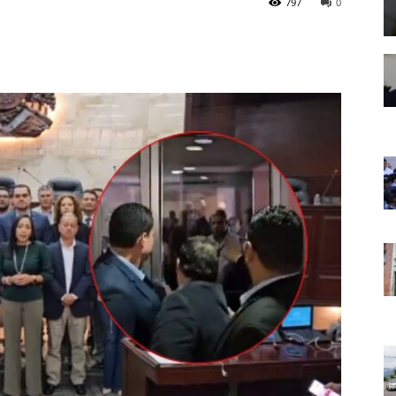
797
0