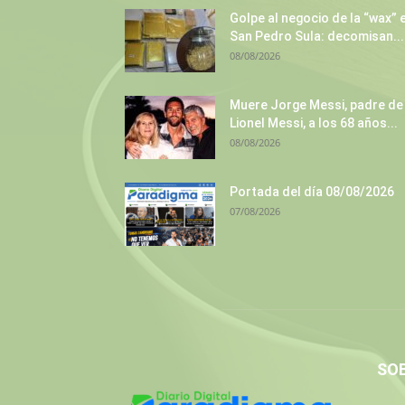
Golpe al negocio de la “wax” 
San Pedro Sula: decomisan...
08/08/2026
Muere Jorge Messi, padre de
Lionel Messi, a los 68 años...
08/08/2026
Portada del día 08/08/2026
07/08/2026
SO