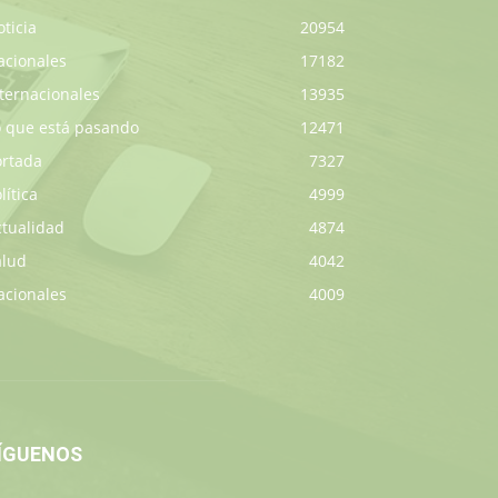
ticia
20954
acionales
17182
ternacionales
13935
o que está pasando
12471
ortada
7327
lítica
4999
ctualidad
4874
alud
4042
acionales
4009
ÍGUENOS