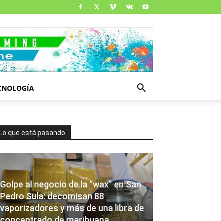
CNOLOGÍA
Lo que está pasando
Golpe al negocio de la “wax” en San
Pedro Sula: decomisan 88
vaporizadores y más de una libra de
concentrado de marihuana