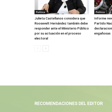
Política
Política
Julieta Castellanos considera que
Informe reve
Roosevelt Hernández también debe
Partido Naci
responder ante el Ministerio Público
declaracione
por su actuación en el proceso
engañosas
electoral
RECOMENDACIONES DEL EDITOR