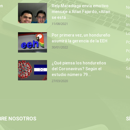
en
Rely Maradiaga envía emotivo
No
mensaje a Allan Fajardo, «Allan
N
se está...
11/08/2021
In
L
Por primera vez, un hondureño
asumirá la gerencia de la EEH
P
30/01/2022
Po
A
¿Qué piensa los hondureños
S
del Coronavirus? Según el
estudio número 79...
N
27/03/2020
BRE NOSOTROS
S