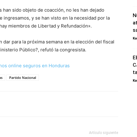
 han sido objeto de coacción, no les han dejado
N
 ingresamos, y se han visto en la necesidad por la
a
 hay miembros de Libertad y Refundación».
s
Ka
dar para la próxima semana en la elección del fiscal
inisterio Público?, refutó la congresista.
E
C
nos online seguros en Honduras
t
as
Partido Nacional
Ka
Artículo siguiente