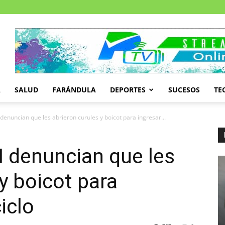
A
SALUD
FARÁNDULA
DEPORTES
SUCESOS
TE
denuncian que les abrieron curules y boicot para ingresar...
 denuncian que les
y boicot para
iclo