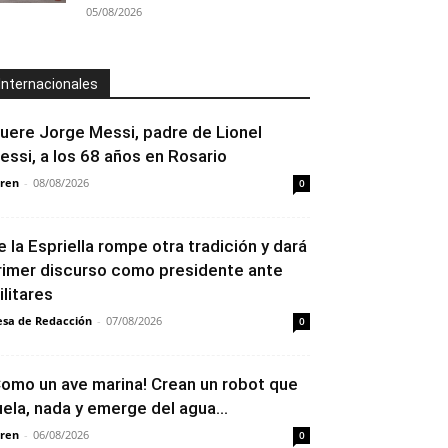
05/08/2026
Internacionales
uere Jorge Messi, padre de Lionel
essi, a los 68 años en Rosario
ren
-
08/08/2026
0
e la Espriella rompe otra tradición y dará
rimer discurso como presidente ante
ilitares
sa de Redacción
-
07/08/2026
0
Como un ave marina! Crean un robot que
uela, nada y emerge del agua...
ren
-
06/08/2026
0