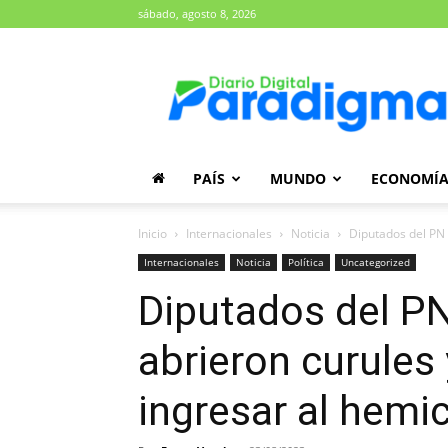
sábado, agosto 8, 2026
Diario
Paradigma
PAÍS
MUNDO
ECONOMÍ
Inicio
Internacionales
Noticia
Diputados del PN 
Internacionales
Noticia
Política
Uncategorized
Diputados del PN
abrieron curules 
ingresar al hemic