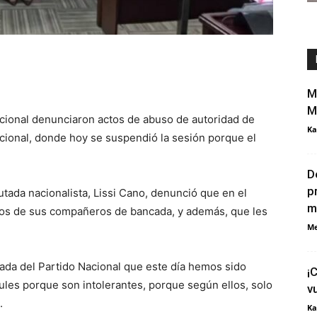
M
M
acional denunciaron actos de abuso de autoridad de
Ka
acional, donde hoy se suspendió la sesión porque el
D
p
tada nacionalista, Lissi Cano, denunció que en el
m
nos de sus compañeros de bancada, y además, que les
Me
da del Partido Nacional que este día hemos sido
¡
rules porque son intolerantes, porque según ellos, solo
v
.
Ka