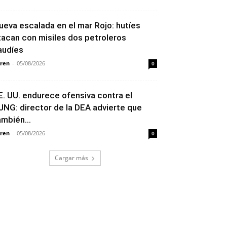
ueva escalada en el mar Rojo: hutíes
tacan con misiles dos petroleros
audíes
ren
-
05/08/2026
0
E. UU. endurece ofensiva contra el
JNG: director de la DEA advierte que
ambién...
ren
-
05/08/2026
0
Cargar más