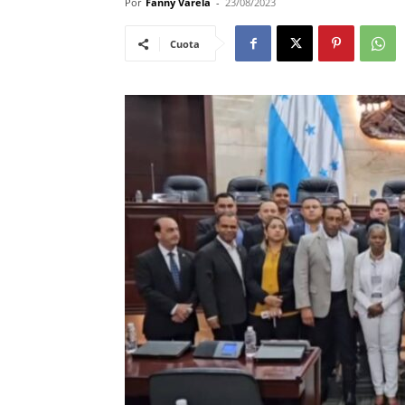
Por
Fanny Varela
-
23/08/2023
Cuota