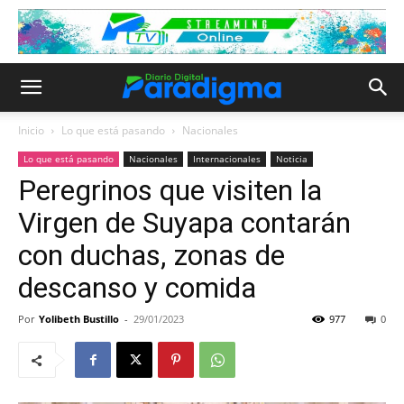
Inicio
Lo que está pasando
Nacionales
Lo que está pasando
Nacionales
Internacionales
Noticia
Peregrinos que visiten la
Virgen de Suyapa contarán
con duchas, zonas de
descanso y comida
Por
Yolibeth Bustillo
-
29/01/2023
977
0