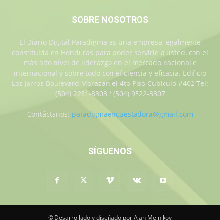
SOBRE NOSOTROS
El Diario Digital Paradigma es una empresa legalmente
constituida en Honduras para poder servirle a usted, con el
más alto nivel de liderazgo en el mercado nacional e
internacional y sobre todo con eficiencia y eficacia. Edificio
Los Jarros Boulevard Morazan el 4to Piso Cubiculo #402 Tel:
(504) 2231-3303 / (504) 9522-3307
Contáctanos:
paradigmaencuestadora@gmail.com
SÍGUENOS
© Desarrollado y diseñado por Alan Melnikov