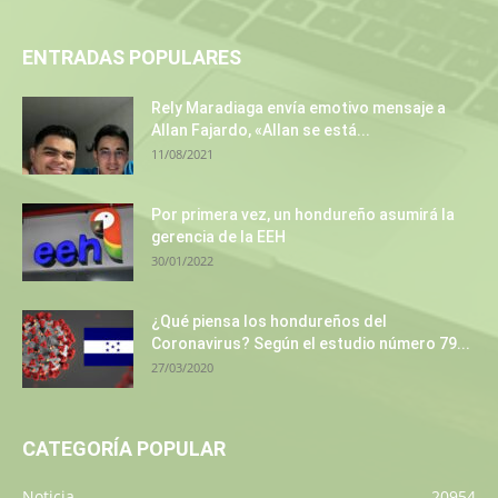
ENTRADAS POPULARES
Rely Maradiaga envía emotivo mensaje a
Allan Fajardo, «Allan se está...
11/08/2021
Por primera vez, un hondureño asumirá la
gerencia de la EEH
30/01/2022
¿Qué piensa los hondureños del
Coronavirus? Según el estudio número 79...
27/03/2020
CATEGORÍA POPULAR
Noticia
20954