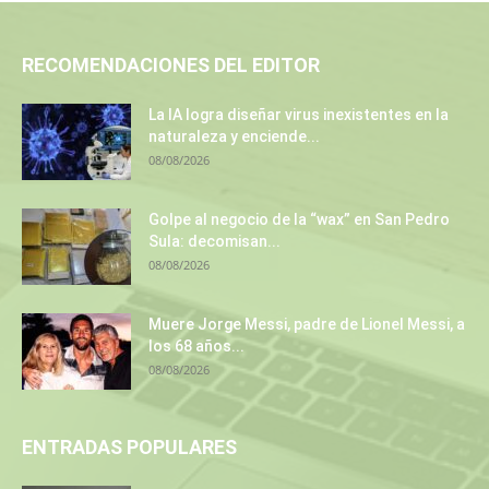
RECOMENDACIONES DEL EDITOR
La IA logra diseñar virus inexistentes en la
naturaleza y enciende...
08/08/2026
Golpe al negocio de la “wax” en San Pedro
Sula: decomisan...
08/08/2026
Muere Jorge Messi, padre de Lionel Messi, a
los 68 años...
08/08/2026
ENTRADAS POPULARES