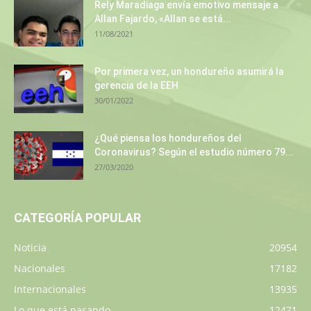
Rely Maradiaga envía emotivo mensaje a
Allan Fajardo, «Allan se está...
11/08/2021
Por primera vez, un hondureño asumirá la
gerencia de la EEH
30/01/2022
¿Qué piensa los hondureños del
Coronavirus? Según el estudio número 79...
27/03/2020
CATEGORÍA POPULAR
Noticia
20954
Nacionales
17182
Internacionales
13935
Lo que está pasando
12471