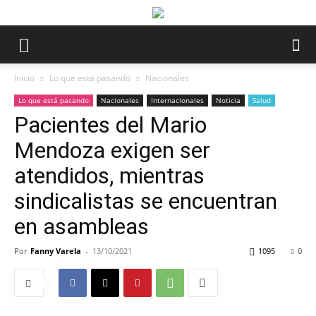
Inicio
Lo que está pasando
Nacionales
Lo que está pasando
Nacionales
Internacionales
Noticia
Salud
Pacientes del Mario
Mendoza exigen ser
atendidos, mientras
sindicalistas se encuentran
en asambleas
Por
Fanny Varela
-
13/10/2021
1095
0