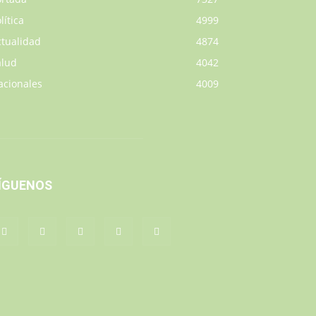
lítica
4999
ctualidad
4874
alud
4042
acionales
4009
ÍGUENOS