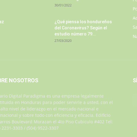
30/01/2022
Po
A
az
¿Qué piensa los hondureños
S
del Coronavirus? Según el
estudio número 79...
N
27/03/2020
BRE NOSOTROS
S
iario Digital Paradigma es una empresa legalmente
tituida en Honduras para poder servirle a usted, con el
alto nivel de liderazgo en el mercado nacional e
rnacional y sobre todo con eficiencia y eficacia. Edificio
Jarros Boulevard Morazan el 4to Piso Cubiculo #402 Tel:
) 2231-3303 / (504) 9522-3307