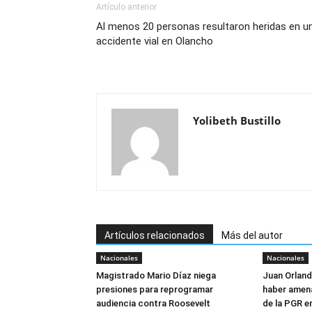
Artículo anterior
Al menos 20 personas resultaron heridas en u
accidente vial en Olancho
Yolibeth Bustillo
Artículos relacionados
Más del autor
Nacionales
Nacionales
Magistrado Mario Díaz niega
Juan Orlan
presiones para reprogramar
haber amen
audiencia contra Roosevelt
de la PGR e