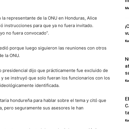
m
Me
on la representante de la ONU en Honduras, Alice
 instrucciones para que ya no fuera invitado.
¡
 yo no fuera convocado”.
v
Ka
cedió porque luego siguieron las reuniones con otros
de la ONU.
N
a
o presidencial dijo que prácticamente fue excluido de
s
H y se instruyó que solo fueran los funcionarios con los
Ka
ideológicamente identificada.
E
aria hondureña para hablar sobre el tema y citó que
C
la, pero seguramente sus asesores le han
t
Ka