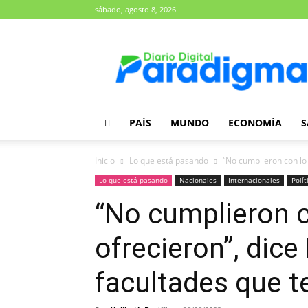
sábado, agosto 8, 2026
Diario
Paradigma
PAÍS
MUNDO
ECONOMÍA
S
Inicio
Lo que está pasando
“No cumplieron con lo 
Lo que está pasando
Nacionales
Internacionales
Polít
“No cumplieron c
ofrecieron”, dice
facultades que te