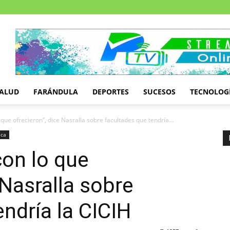
ALUD
FARÁNDULA
DEPORTES
SUCESOS
TECNOLOG
que ofrecieron”, dice Nasralla sobre facultades que tendría...
ica
on lo que
 Nasralla sobre
ndría la CICIH