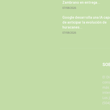
Zambrano en entrega...
07/08/2026
Google desarrolla una IA cap
de anticipar la evolución de
huracanes...
07/08/2026
SO
El D
cons
más 
inte
Los 
(504