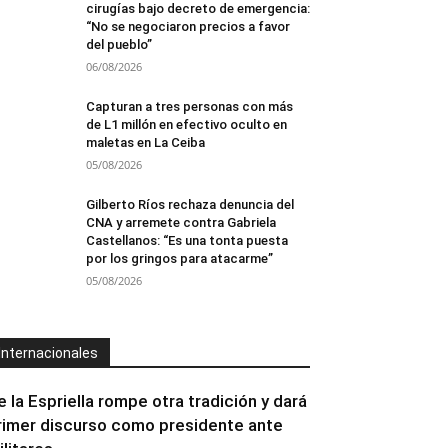
cirugías bajo decreto de emergencia:
“No se negociaron precios a favor
del pueblo”
06/08/2026
Capturan a tres personas con más
de L1 millón en efectivo oculto en
maletas en La Ceiba
05/08/2026
Gilberto Ríos rechaza denuncia del
CNA y arremete contra Gabriela
Castellanos: “Es una tonta puesta
por los gringos para atacarme”
05/08/2026
Internacionales
e la Espriella rompe otra tradición y dará
rimer discurso como presidente ante