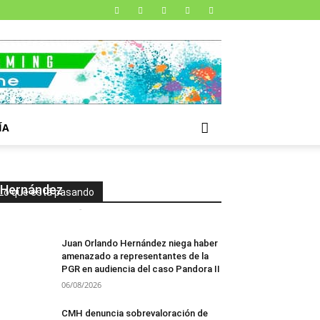
ÍA
Magistrado Mario Díaz niega
presiones para reprogramar
audiencia contra Roosevelt
Hernández
Lo que está pasando
Mesa de Redacción
-
07/08/2026
0
Juan Orlando Hernández niega haber
amenazado a representantes de la
PGR en audiencia del caso Pandora II
06/08/2026
CMH denuncia sobrevaloración de