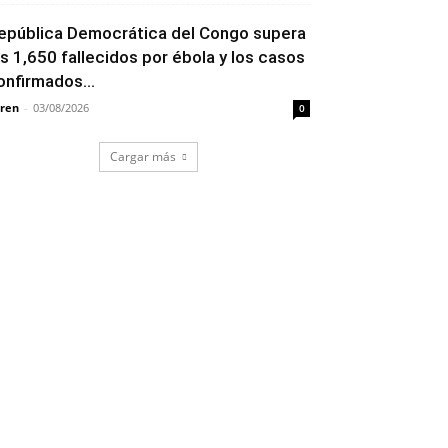
epública Democrática del Congo supera
os 1,650 fallecidos por ébola y los casos
onfirmados...
ren
-
03/08/2026
0
Cargar más