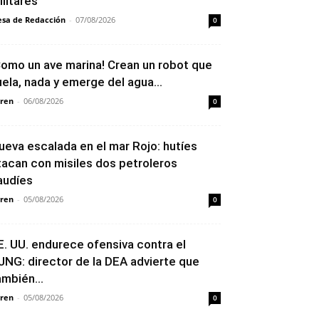
ilitares
sa de Redacción
-
07/08/2026
0
Como un ave marina! Crean un robot que
uela, nada y emerge del agua...
ren
-
06/08/2026
0
ueva escalada en el mar Rojo: hutíes
tacan con misiles dos petroleros
audíes
ren
-
05/08/2026
0
E. UU. endurece ofensiva contra el
JNG: director de la DEA advierte que
ambién...
ren
-
05/08/2026
0