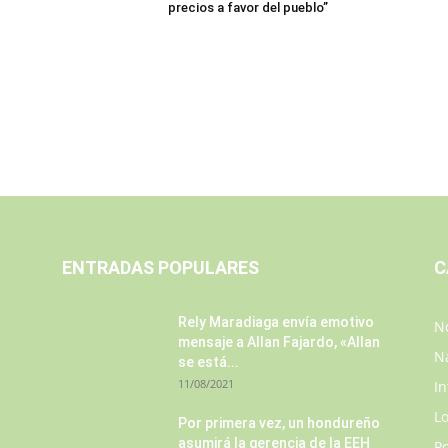
precios a favor del pueblo”
ENTRADAS POPULARES
C
Rely Maradiaga envía emotivo
No
mensaje a Allan Fajardo, «Allan
N
se está...
11/08/2021
In
L
s
Por primera vez, un hondureño
asumirá la gerencia de la EEH
P