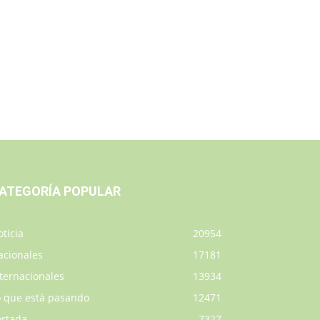
ATEGORÍA POPULAR
ticia
20954
acionales
17181
ternacionales
13934
o que está pasando
12471
ortada
7327