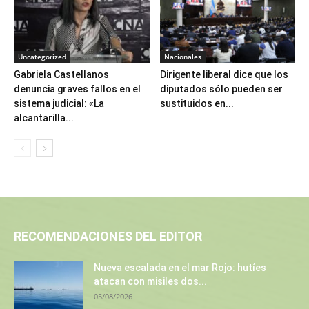
Uncategorized
Nacionales
Gabriela Castellanos
Dirigente liberal dice que los
denuncia graves fallos en el
diputados sólo pueden ser
sistema judicial: «La
sustituidos en...
alcantarilla...
RECOMENDACIONES DEL EDITOR
Nueva escalada en el mar Rojo: hutíes
atacan con misiles dos...
05/08/2026