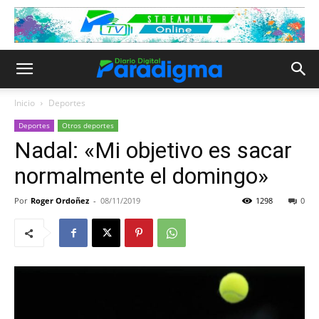
Inicio
Deportes
Deportes
Otros deportes
Nadal: «Mi objetivo es sacar
normalmente el domingo»
Por
Roger Ordoñez
-
08/11/2019
1298
0