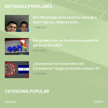
ENTRADAS POPULARES
Rely Maradiaga envía emotivo mensaje a
Allan Fajardo, «Allan se está...
11/08/2021
Por primera vez, un hondureño asumirá la
gerencia de la EEH
30/01/2022
¿Qué piensa los hondureños del
Coronavirus? Según el estudio número 79...
27/03/2020
CATEGORÍA POPULAR
Noticia
20954