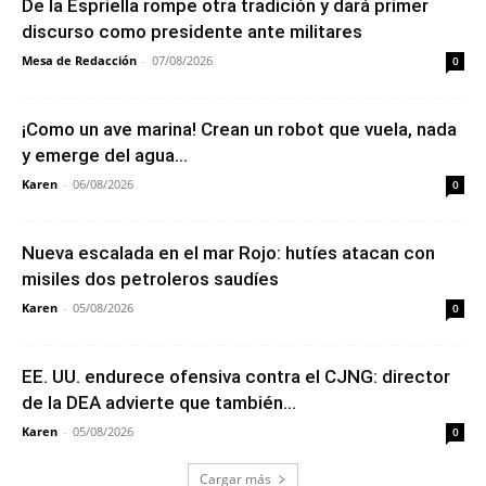
De la Espriella rompe otra tradición y dará primer
discurso como presidente ante militares
Mesa de Redacción
-
07/08/2026
0
¡Como un ave marina! Crean un robot que vuela, nada
y emerge del agua...
Karen
-
06/08/2026
0
Nueva escalada en el mar Rojo: hutíes atacan con
misiles dos petroleros saudíes
Karen
-
05/08/2026
0
EE. UU. endurece ofensiva contra el CJNG: director
de la DEA advierte que también...
Karen
-
05/08/2026
0
Cargar más