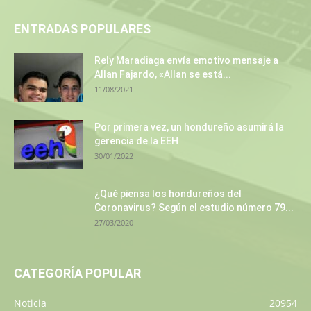
ENTRADAS POPULARES
Rely Maradiaga envía emotivo mensaje a
Allan Fajardo, «Allan se está...
11/08/2021
Por primera vez, un hondureño asumirá la
gerencia de la EEH
30/01/2022
¿Qué piensa los hondureños del
Coronavirus? Según el estudio número 79...
27/03/2020
CATEGORÍA POPULAR
Noticia
20954