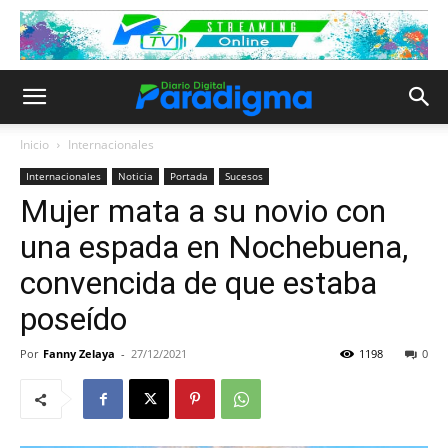
Inicio
Internacionales
Internacionales
Noticia
Portada
Sucesos
Mujer mata a su novio con
una espada en Nochebuena,
convencida de que estaba
poseído
Por
Fanny Zelaya
-
27/12/2021
1198
0