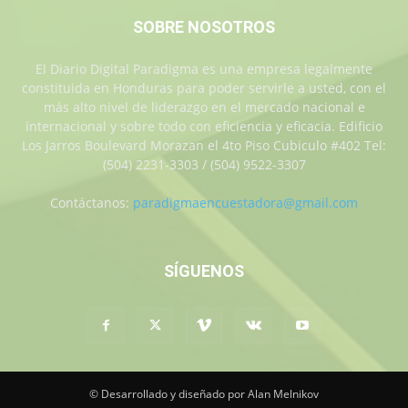
SOBRE NOSOTROS
El Diario Digital Paradigma es una empresa legalmente
constituida en Honduras para poder servirle a usted, con el
más alto nivel de liderazgo en el mercado nacional e
internacional y sobre todo con eficiencia y eficacia. Edificio
Los Jarros Boulevard Morazan el 4to Piso Cubiculo #402 Tel:
(504) 2231-3303 / (504) 9522-3307
Contáctanos:
paradigmaencuestadora@gmail.com
SÍGUENOS
© Desarrollado y diseñado por Alan Melnikov