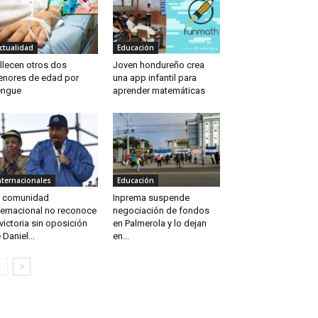
ctualidad
Educación
llecen otros dos
Joven hondureño crea
nores de edad por
una app infantil para
engue
aprender matemáticas
nternacionales
Educación
 comunidad
Inprema suspende
ternacional no reconoce
negociación de fondos
 victoria sin oposición
en Palmerola y lo dejan
 Daniel...
en...