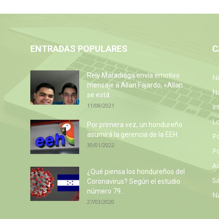
ENTRADAS POPULARES
C
Rely Maradiaga envía emotivo
No
mensaje a Allan Fajardo, «Allan
N
se está...
11/08/2021
In
L
Por primera vez, un hondureño
asumirá la gerencia de la EEH
P
30/01/2022
Po
Ac
z
¿Qué piensa los hondureños del
Sa
Coronavirus? Según el estudio
número 79...
N
27/03/2020