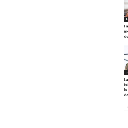
A
Fa
me
d
I
La
in
la
de