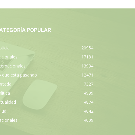
ATEGORÍA POPULAR
ticia
20954
acionales
17181
ternacionales
13934
o que está pasando
12471
ortada
7327
lítica
4999
tualidad
4874
lud
4042
acionales
4009