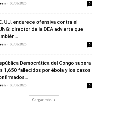
ren
-
05/08/2026
0
E. UU. endurece ofensiva contra el
JNG: director de la DEA advierte que
ambién...
ren
-
05/08/2026
0
epública Democrática del Congo supera
os 1,650 fallecidos por ébola y los casos
onfirmados...
ren
-
03/08/2026
0
Cargar más