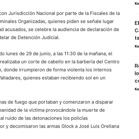
Ka
on Jurisdicción Nacional por parte de la Fiscales de la
iminales Organizadas, quienes piden se señale lugar
E
ad acusados, se celebre la audiencia de declaración de
C
elar de Detención Judicial.
t
Ka
o lunes de 29 de junio, a las 11:30 de la mañana, el
ealizaba un corte de cabello en la barbería del Centro
R
, donde irrumpieron de forma violenta los internos
l
Valladares, quienes estaban recibiendo sol en un
c
Ka
rmas de fuego que portaban y comenzaron a disparar
manidad de la víctima provocándole la muerte de
 ruido de las detonaciones los policías
tor y decomisaron las armas Glock a José Luis Orellana