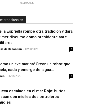
05/08/2026
Internacionales
e la Espriella rompe otra tradición y dará
rimer discurso como presidente ante
ilitares
sa de Redacción
-
07/08/2026
0
Como un ave marina! Crean un robot que
uela, nada y emerge del agua...
ren
-
06/08/2026
0
ueva escalada en el mar Rojo: hutíes
tacan con misiles dos petroleros
audíes