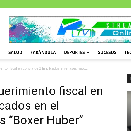
A
SALUD
FARÁNDULA
DEPORTES
SUCESOS
TE
to fiscal en contra de 2 implicados en el asesinato...
erimiento fiscal en
icados en el
as “Boxer Huber”