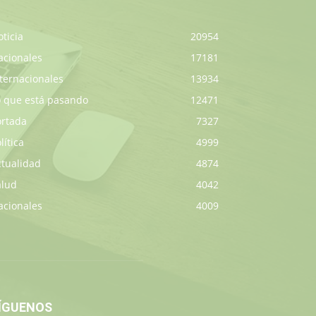
ticia
20954
acionales
17181
ternacionales
13934
o que está pasando
12471
ortada
7327
lítica
4999
ctualidad
4874
alud
4042
acionales
4009
ÍGUENOS