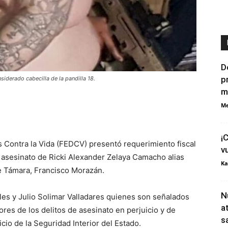
D
p
iderado cabecilla de la pandilla 18.
m
Me
¡
os Contra la Vida (FEDCV) presentó requerimiento fiscal
v
 asesinato de Ricki Alexander Zelaya Camacho alias
Ka
de Támara, Francisco Morazán.
N
les y Julio Solimar Valladares quienes son señalados
a
res de los delitos de asesinato en perjuicio y de
s
cio de la Seguridad Interior del Estado.