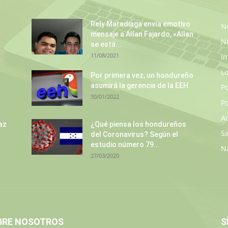
Rely Maradiaga envía emotivo
No
mensaje a Allan Fajardo, «Allan
N
se está...
11/08/2021
In
L
s
Por primera vez, un hondureño
asumirá la gerencia de la EEH
P
30/01/2022
Po
A
az
¿Qué piensa los hondureños
S
del Coronavirus? Según el
estudio número 79...
N
27/03/2020
BRE NOSOTROS
S