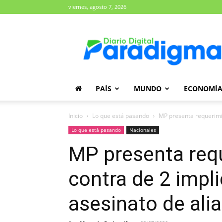
viernes, agosto 7, 2026
Diario
Paradigma
PAÍS
MUNDO
ECONOMÍ
Inicio
Lo que está pasando
MP presenta requerimien
Lo que está pasando
Nacionales
MP presenta requ
contra de 2 impl
asesinato de ali