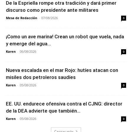
De la Espriella rompe otra tradición y dará primer
discurso como presidente ante militares
Mesa de Redacción
-
07/08/2026
0
¡Como un ave marina! Crean un robot que vuela, nada
y emerge del agua...
Karen
-
06/08/2026
0
Nueva escalada en el mar Rojo: hutíes atacan con
misiles dos petroleros saudíes
Karen
-
05/08/2026
0
EE. UU. endurece ofensiva contra el CJNG: director
de la DEA advierte que también...
Karen
-
05/08/2026
0
Cargar más