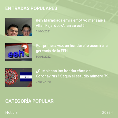
ENTRADAS POPULARES
Rely Maradiaga envía emotivo mensaje a
Allan Fajardo, «Allan se está...
11/08/2021
Por primera vez, un hondureño asumirá la
gerencia de la EEH
30/01/2022
¿Qué piensa los hondureños del
Coronavirus? Según el estudio número 79...
27/03/2020
CATEGORÍA POPULAR
Noticia
20954