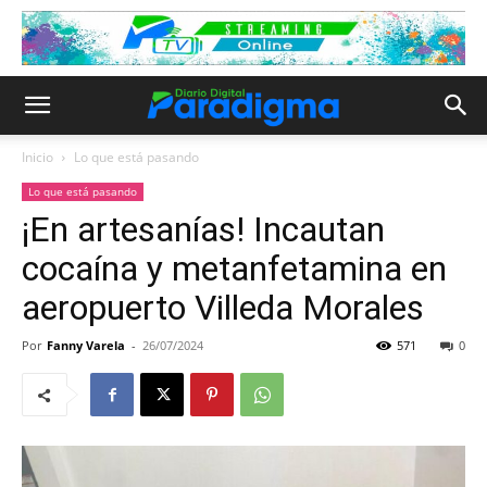
Inicio
Lo que está pasando
Lo que está pasando
¡En artesanías! Incautan
cocaína y metanfetamina en
aeropuerto Villeda Morales
Por
Fanny Varela
-
26/07/2024
571
0