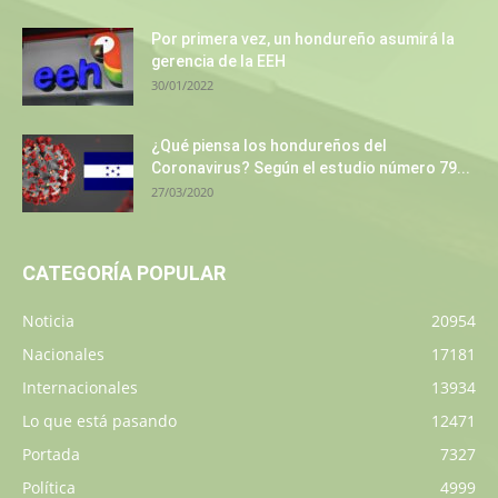
Por primera vez, un hondureño asumirá la
gerencia de la EEH
30/01/2022
¿Qué piensa los hondureños del
Coronavirus? Según el estudio número 79...
27/03/2020
CATEGORÍA POPULAR
Noticia
20954
Nacionales
17181
Internacionales
13934
Lo que está pasando
12471
Portada
7327
Política
4999