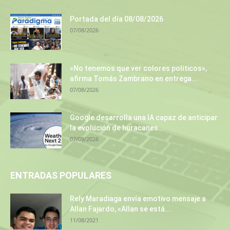
Portada del día 08/08/2026
07/08/2026
«No tenemos que ver colores políticos»,
afirma Tomás Zambrano en entrega...
07/08/2026
Google desarrolla una IA capaz de anticipar
la evolución de huracanes...
07/08/2026
ENTRADAS POPULARES
Rely Maradiaga envía emotivo mensaje a
Allan Fajardo, «Allan se está...
11/08/2021