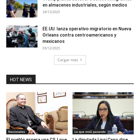
en almacenes industriales, según medios
24/12/2025
EE.UU. lanza operativo migratorio en Nueva
Orleans contra centroamericanos y
mexicanos
03/12/2025
Cargar más
HOT NEWS
Nacionales
Lo que está pasando
El pueblo espera una CSJ que
La diputada Lissi Cano dice