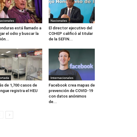
acionales
Nacionales
nduras está llamado a
El director ejecutivo del
jar el odio y buscar la
COHEP calificó al titular
ión...
de la SEFIN...
ortada
Internacionales
s de 1,700 casos de
Facebook crea mapas de
ngue registra el HEU
prevención de COVID-19
con datos anónimos
de...