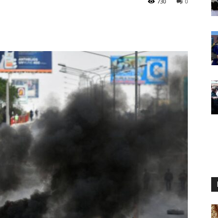
730
0