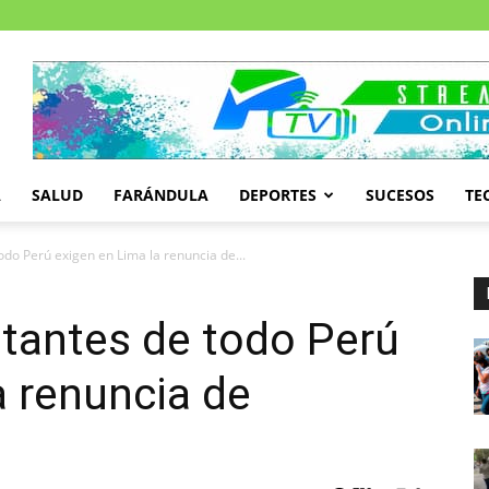
A
SALUD
FARÁNDULA
DEPORTES
SUCESOS
TE
odo Perú exigen en Lima la renuncia de...
tantes de todo Perú
a renuncia de