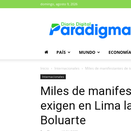
domingo, agosto 9, 2026
Diario
Paradigma
PAÍS
MUNDO
ECONOMÍ
Inicio
Internacionales
Miles de manifestantes de t
Internacionales
Miles de manifes
exigen en Lima l
Boluarte