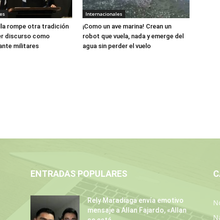
es
Internacionales
lla rompe otra tradición
¡Como un ave marina! Crean un
er discurso como
robot que vuela, nada y emerge del
ante militares
agua sin perder el vuelo
ENTRADAS POPULARES
C
Rely Maradiaga envía emotivo
No
mensaje a Allan Fajardo, «Allan
N