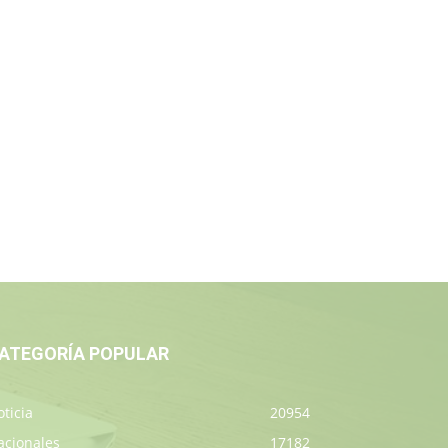
ATEGORÍA POPULAR
ticia
20954
acionales
17182