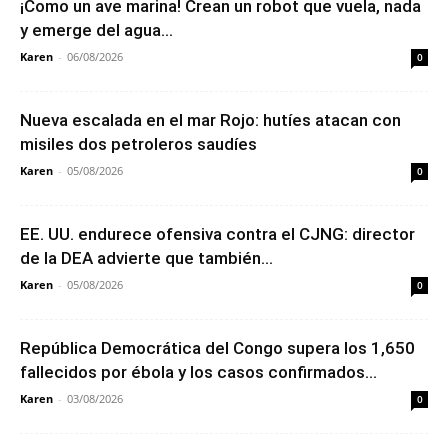
¡Como un ave marina! Crean un robot que vuela, nada
y emerge del agua...
Karen
-
06/08/2026
0
Nueva escalada en el mar Rojo: hutíes atacan con
misiles dos petroleros saudíes
Karen
-
05/08/2026
0
EE. UU. endurece ofensiva contra el CJNG: director
de la DEA advierte que también...
Karen
-
05/08/2026
0
República Democrática del Congo supera los 1,650
fallecidos por ébola y los casos confirmados...
Karen
-
03/08/2026
0