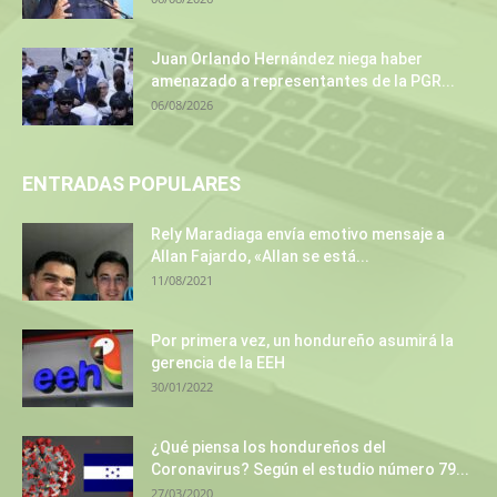
Juan Orlando Hernández niega haber
amenazado a representantes de la PGR...
06/08/2026
ENTRADAS POPULARES
Rely Maradiaga envía emotivo mensaje a
Allan Fajardo, «Allan se está...
11/08/2021
Por primera vez, un hondureño asumirá la
gerencia de la EEH
30/01/2022
¿Qué piensa los hondureños del
Coronavirus? Según el estudio número 79...
27/03/2020