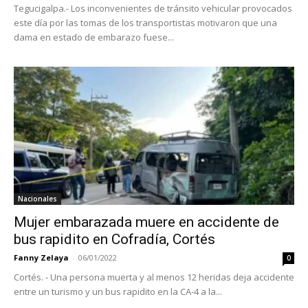
Tegucigalpa.- Los inconvenientes de tránsito vehicular provocados
este día por las tomas de los transportistas motivaron que una
dama en estado de embarazo fuese...
Nacionales
Mujer embarazada muere en accidente de
bus rapidito en Cofradía, Cortés
Fanny Zelaya
-
06/01/2022
0
Cortés. - Una persona muerta y al menos 12 heridas deja accidente
entre un turismo y un bus rapidito en la CA-4 a la...