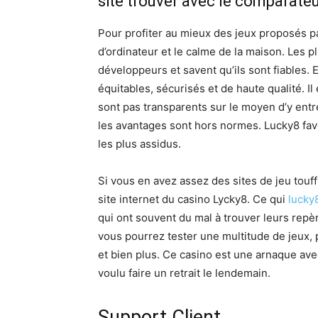
site trouver avec le comparate
Pour profiter au mieux des jeux proposés p
d’ordinateur et le calme de la maison. Les 
développeurs et savent qu’ils sont fiables. E
équitables, sécurisés et de haute qualité. Il
sont pas transparents sur le moyen d’y entre
les avantages sont hors normes. Lucky8 favo
les plus assidus.
Si vous en avez assez des sites de jeu touff
site internet du casino Lycky8. Ce qui
lucky
qui ont souvent du mal à trouver leurs repè
vous pourrez tester une multitude de jeux, 
et bien plus. Ce casino est une arnaque av
voulu faire un retrait le lendemain.
Support Client