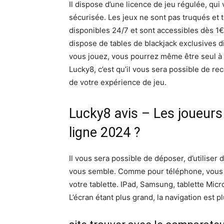
Il dispose d’une licence de jeu régulée, qu
sécurisée. Les jeux ne sont pas truqués et 
disponibles 24/7 et sont accessibles dès 1€ 
dispose de tables de blackjack exclusives d
vous jouez, vous pourrez même être seul à t
Lucky8, c’est qu’il vous sera possible de 
de votre expérience de jeu.
Lucky8 avis – Les joueur
ligne 2024 ?
Il vous sera possible de déposer, d’utilis
vous semble. Comme pour téléphone, vous p
votre tablette. IPad, Samsung, tablette Micr
L’écran étant plus grand, la navigation est p