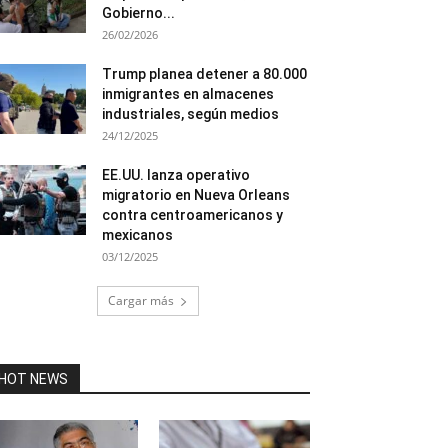
Gobierno...
26/02/2026
Trump planea detener a 80.000
inmigrantes en almacenes
industriales, según medios
24/12/2025
EE.UU. lanza operativo
migratorio en Nueva Orleans
contra centroamericanos y
mexicanos
03/12/2025
Cargar más
HOT NEWS