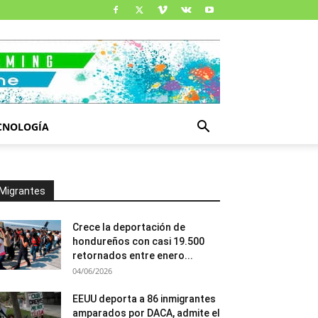
CNOLOGÍA
Migrantes
Crece la deportación de
hondureños con casi 19.500
retornados entre enero...
04/06/2026
EEUU deporta a 86 inmigrantes
amparados por DACA, admite el