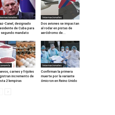
nternacionales
Internacionales
az-Canel, designado
Dos aviones se impactan
esidente de Cuba para
al rodar en pistas de
 segundo mandato
aeródromo de...
conomía
Internacionales
evos, carnes y frijoles
Confirman la primera
gistran incremento de
muerte por la variante
sta 2 lempiras
ómicron en Reino Unido