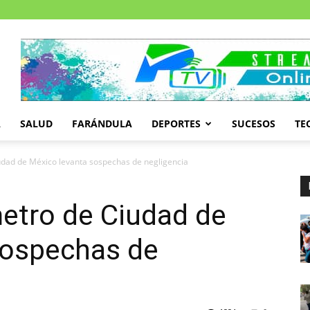
A
SALUD
FARÁNDULA
DEPORTES
SUCESOS
TE
udad de México levanta sospechas de negligencia
metro de Ciudad de
sospechas de