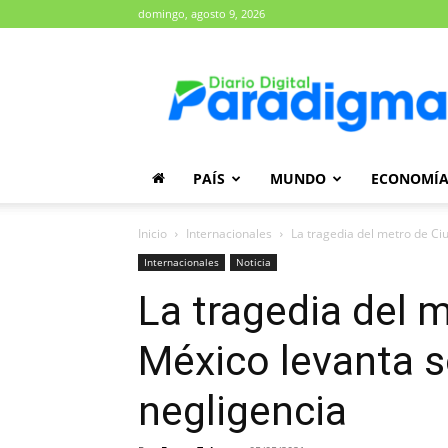
domingo, agosto 9, 2026
Diario
Paradigma
PAÍS
MUNDO
ECONOMÍ
Inicio
Internacionales
La tragedia del metro de Ci
Internacionales
Noticia
La tragedia del 
México levanta 
negligencia