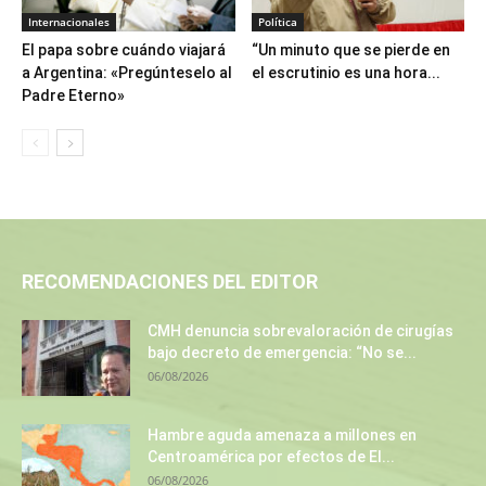
Internacionales
Política
El papa sobre cuándo viajará
“Un minuto que se pierde en
a Argentina: «Pregúnteselo al
el escrutinio es una hora...
Padre Eterno»
RECOMENDACIONES DEL EDITOR
CMH denuncia sobrevaloración de cirugías
bajo decreto de emergencia: “No se...
06/08/2026
Hambre aguda amenaza a millones en
Centroamérica por efectos de El...
06/08/2026