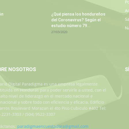
Po
A
ón
¿Qué piensa los hondureños
S
del Coronavirus? Según el
estudio número 79...
N
27/03/2020
BRE NOSOTROS
S
iario Digital Paradigma es una empresa legalmente
tituida en Honduras para poder servirle a usted, con el
alto nivel de liderazgo en el mercado nacional e
rnacional y sobre todo con eficiencia y eficacia. Edificio
Jarros Boulevard Morazan el 4to Piso Cubiculo #402 Tel:
) 2231-3303 / (504) 9522-3307
áctanos:
paradigmaencuestadora@gmail.com