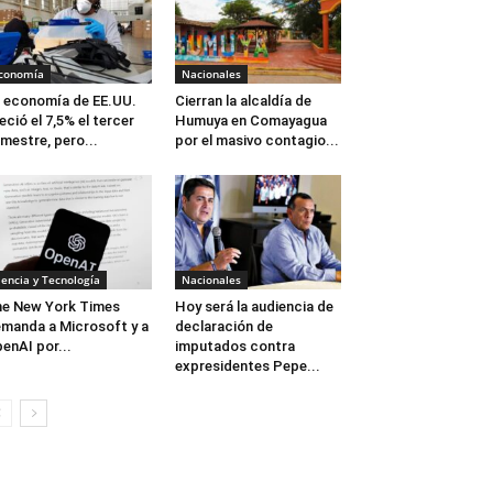
conomía
Nacionales
 economía de EE.UU.
Cierran la alcaldía de
eció el 7,5% el tercer
Humuya en Comayagua
imestre, pero...
por el masivo contagio...
iencia y Tecnología
Nacionales
e New York Times
Hoy será la audiencia de
manda a Microsoft y a
declaración de
enAI por...
imputados contra
expresidentes Pepe...