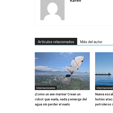
Karen
Artículos relacionados
Más del autor
Internacionales
Internacional
¡Como un ave marina! Crean un
Nueva escal
robot que vuela, nada y emerge del
hutíes atac
agua sin perder el vuelo
petroleros 