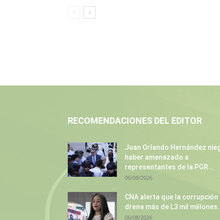
RECOMENDACIONES DEL EDITOR
Juan Orlando Hernández nie
haber amenazado a
representantes de la PGR...
06/08/2026
CNA alerta que la corrupción
drena más de L3 mil millones.
06/08/2026