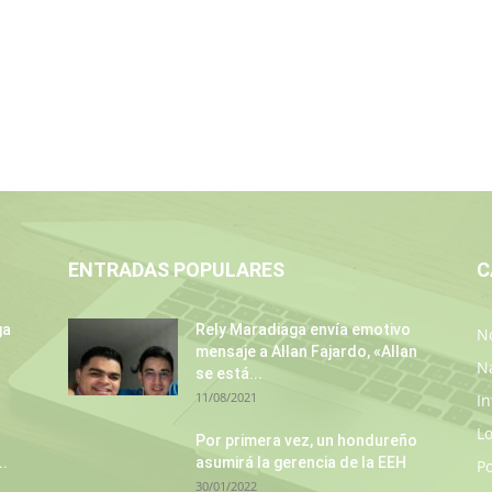
ENTRADAS POPULARES
C
ga
Rely Maradiaga envía emotivo
No
mensaje a Allan Fajardo, «Allan
N
se está...
11/08/2021
In
L
Por primera vez, un hondureño
..
asumirá la gerencia de la EEH
P
30/01/2022