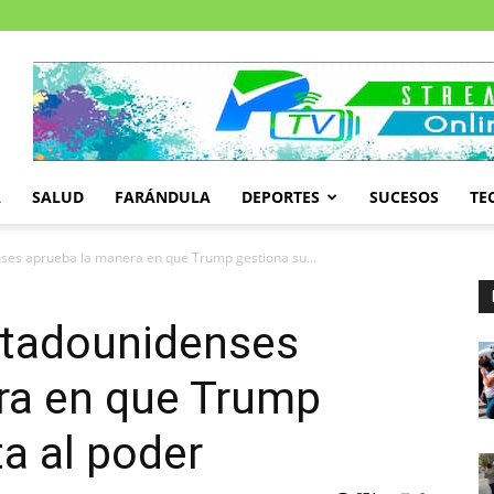
A
SALUD
FARÁNDULA
DEPORTES
SUCESOS
TE
ses aprueba la manera en que Trump gestiona su...
stadounidenses
ra en que Trump
ta al poder