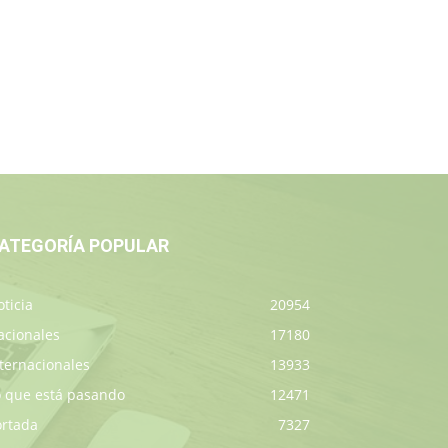
ATEGORÍA POPULAR
ticia
20954
acionales
17180
ternacionales
13933
o que está pasando
12471
ortada
7327