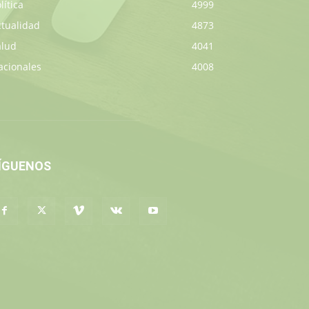
lítica
4999
ctualidad
4873
alud
4041
acionales
4008
ÍGUENOS