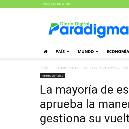
jueves, agosto 6, 2026
Diario
Paradigma
PAÍS
MUNDO
ECONOMÍ
Inicio
Internacionales
La mayoría de estadouniden
Internacionales
La mayoría de e
aprueba la mane
gestiona su vuel