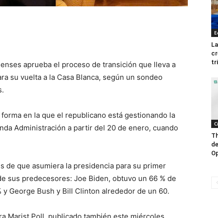
E
La
cr
tr
enses aprueba el proceso de transición que lleva a
ara su vuelta a la Casa Blanca, según un sondeo
s.
forma en la que el republicano está gestionando la
C
unda Administración a partir del 20 de enero, cuando
Th
de
Op
es de que asumiera la presidencia para su primer
 de sus predecesores: Joe Biden, obtuvo un 66 % de
y George Bush y Bill Clinton alrededor de un 60.
a Marist Poll, publicado también este miércoles,