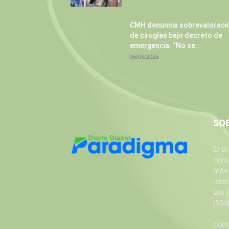
CMH denuncia sobrevaloraci
de cirugías bajo decreto de
emergencia: “No se...
06/08/2026
SO
El D
cons
más 
inte
Los 
(504
Cont