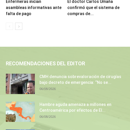
Enfermeras inician
El doctor Carlos Umaña
asambleas informativas ante
confirmó que el sistema de
falta de pago
compras de...
RECOMENDACIONES DEL EDITOR
CMH denuncia sobrevaloración de cirugías
bajo decreto de emergencia: “No se...
06/08/2026
Hambre aguda amenaza a millones en
Centroamérica por efectos de El...
06/08/2026