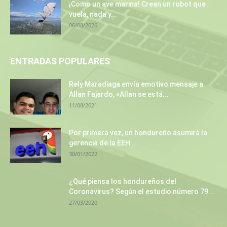
¡Como un ave marina! Crean un robot que
vuela, nada y...
06/08/2026
ENTRADAS POPULARES
Rely Maradiaga envía emotivo mensaje a
Allan Fajardo, «Allan se está...
11/08/2021
Por primera vez, un hondureño asumirá la
gerencia de la EEH
30/01/2022
¿Qué piensa los hondureños del
Coronavirus? Según el estudio número 79...
27/03/2020