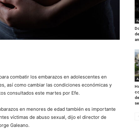
F
Do
de
an
 para combatir los embarazos en adolescentes en
A
s, así como cambiar las condiciones económicas y
Ho
co
tos consultados este martes por Efe.
de
se
e embarazos en menores de edad también es importante
entes víctimas de abuso sexual, dijo el director de
orge Galeano.