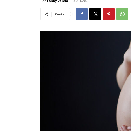
Por
Fanny Varela
-
05/04/2022
Cuota