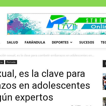
A
SALUD
FARÁNDULA
DEPORTES
SUCESOS
TE
ción sexual, es la clave para combatir embarazos en adolescentes en...
cia
Portada
al, es la clave para
zos en adolescentes
gún expertos