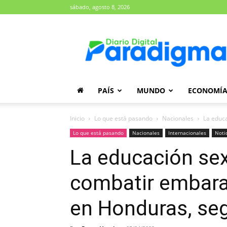
sábado, agosto 8, 2026
Diario
Paradigma
PAÍS
MUNDO
ECONOMÍ
Inicio
Lo que está pasando
Nacionales
La educa
Lo que está pasando
Nacionales
Internacionales
Noti
La educación sexu
combatir embara
en Honduras, se