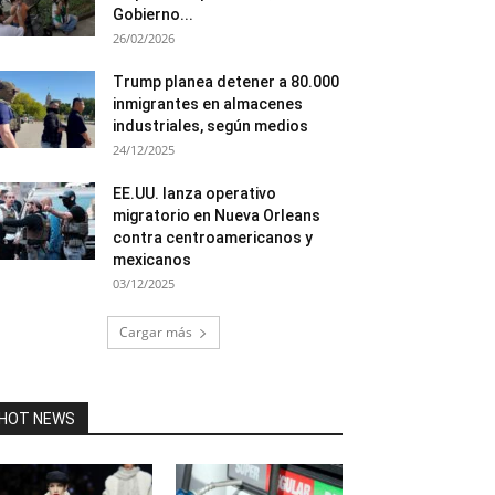
Gobierno...
26/02/2026
Trump planea detener a 80.000
inmigrantes en almacenes
industriales, según medios
24/12/2025
EE.UU. lanza operativo
migratorio en Nueva Orleans
contra centroamericanos y
mexicanos
03/12/2025
Cargar más
HOT NEWS