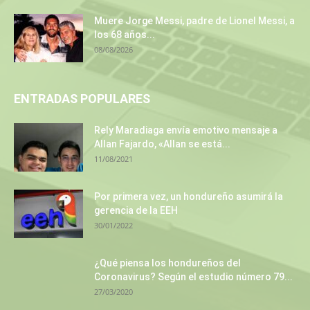
Muere Jorge Messi, padre de Lionel Messi, a
los 68 años...
08/08/2026
ENTRADAS POPULARES
Rely Maradiaga envía emotivo mensaje a
Allan Fajardo, «Allan se está...
11/08/2021
Por primera vez, un hondureño asumirá la
gerencia de la EEH
30/01/2022
¿Qué piensa los hondureños del
Coronavirus? Según el estudio número 79...
27/03/2020