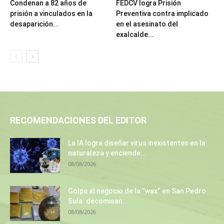
Condenan a 82 años de
FEDCV logra Prisión
prisión a vinculados en la
Preventiva contra implicado
desaparición...
en el asesinato del
exalcalde...
RECOMENDACIONES DEL EDITOR
La IA logra diseñar virus inexistentes en la
naturaleza y enciende...
08/08/2026
Golpe al negocio de la “wax” en San Pedro
Sula: decomisan...
08/08/2026