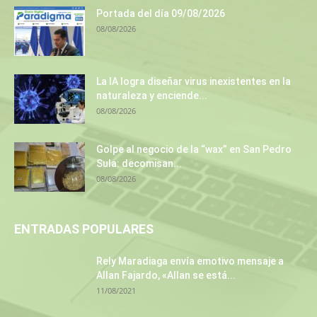
Portada del día 09/08/2026
08/08/2026
La IA logra diseñar virus inexistentes en la
naturaleza y enciende...
08/08/2026
Golpe al negocio de la “wax” en San Pedro
Sula: decomisan...
08/08/2026
ENTRADAS POPULARES
Rely Maradiaga envía emotivo mensaje a
Allan Fajardo, «Allan se está...
11/08/2021