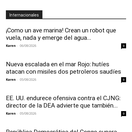
Internacionales
¡Como un ave marina! Crean un robot que
vuela, nada y emerge del agua...
Karen
-
06/08/2026
0
Nueva escalada en el mar Rojo: hutíes
atacan con misiles dos petroleros saudíes
Karen
-
05/08/2026
0
EE. UU. endurece ofensiva contra el CJNG:
director de la DEA advierte que también...
Karen
-
05/08/2026
0
República Democrática del Congo supera