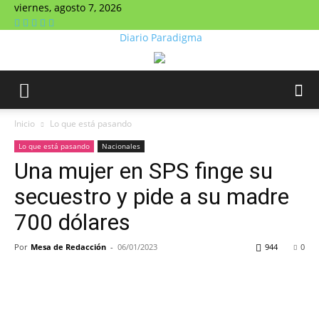
viernes, agosto 7, 2026
Diario Paradigma
Inicio
Lo que está pasando
Lo que está pasando
Nacionales
Una mujer en SPS finge su
secuestro y pide a su madre
700 dólares
Por
Mesa de Redacción
-
06/01/2023
944
0