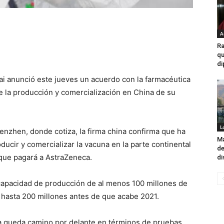
A
Ra
qu
di
 anunció este jueves un acuerdo con la farmacéutica
e la producción y comercialización en China de su
L
enzhen, donde cotiza, la firma china confirma que ha
Ma
oducir y comercializar la vacuna en la parte continental
de
 que pagará a AstraZeneca.
di
apacidad de producción de al menos 100 millones de
á hasta 200 millones antes de que acabe 2021.
ía queda camino por delante en términos de pruebas