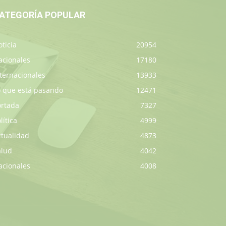
ATEGORÍA POPULAR
ticia
20954
acionales
17180
ternacionales
13933
o que está pasando
12471
ortada
7327
lítica
4999
ctualidad
4873
alud
4042
acionales
4008