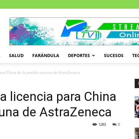
A
SALUD
FARÁNDULA
DEPORTES
SUCESOS
TE
 para China de la posible vacuna de AstraZeneca
a licencia para China
cuna de AstraZeneca
1283
0