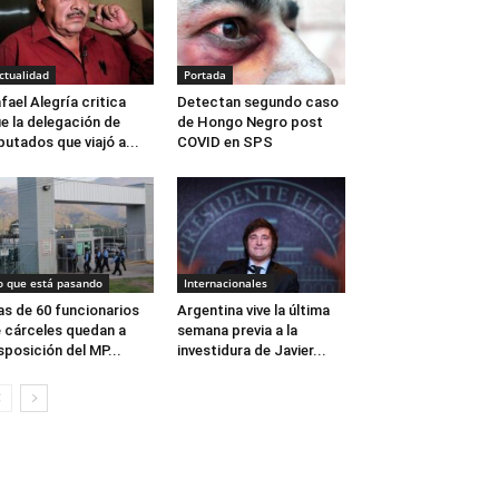
ctualidad
Portada
fael Alegría critica
Detectan segundo caso
e la delegación de
de Hongo Negro post
putados que viajó a...
COVID en SPS
o que está pasando
Internacionales
s de 60 funcionarios
Argentina vive la última
 cárceles quedan a
semana previa a la
sposición del MP...
investidura de Javier...