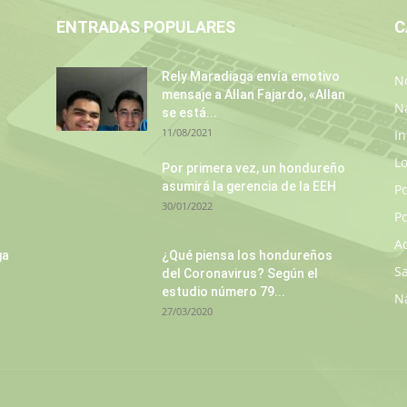
ENTRADAS POPULARES
C
Rely Maradiaga envía emotivo
No
mensaje a Allan Fajardo, «Allan
N
se está...
11/08/2021
In
L
Por primera vez, un hondureño
asumirá la gerencia de la EEH
P
30/01/2022
Po
A
ga
¿Qué piensa los hondureños
S
del Coronavirus? Según el
estudio número 79...
N
27/03/2020