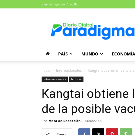
viernes, agosto 7, 2026
Diario
Paradigma
PAÍS
MUNDO
ECONOMÍ
Inicio
Internacionales
Kangtai obtiene la licencia
Internacionales
Noticia
Kangtai obtiene l
de la posible va
Por
Mesa de Redacciòn
-
06/08/2020
Cuota