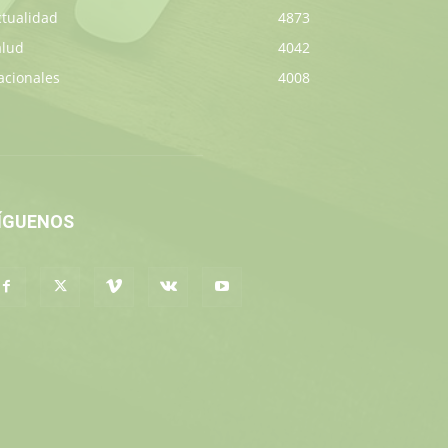
ctualidad
4873
alud
4042
acionales
4008
ÍGUENOS