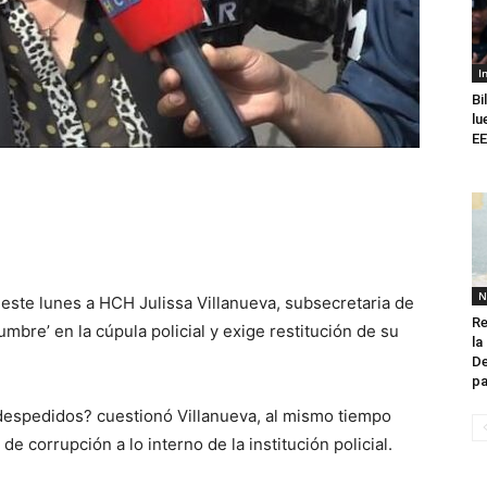
I
Bi
lu
EE
N
 este lunes a HCH Julissa Villanueva, subsecretaria de
Re
re’ en la cúpula policial y exige restitución de su
la
De
pa
despedidos? cuestionó Villanueva, al mismo tiempo
e corrupción a lo interno de la institución policial.