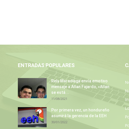
ENTRADAS POPULARES
C
Rely Maradiaga envía emotivo
No
mensaje a Allan Fajardo, «Allan
N
se está...
11/08/2021
In
L
Por primera vez, un hondureño
asumirá la gerencia de la EEH
P
30/01/2022
Po