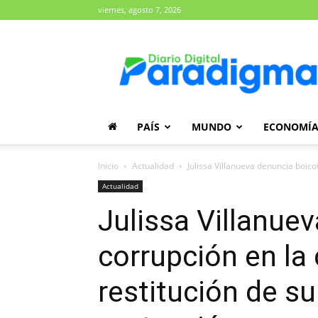
viernes, agosto 7, 2026
Diario
Paradigma
PAÍS
MUNDO
ECONOMÍ
Inicio
Actualidad
Julissa Villanueva denuncia boicot 
Actualidad
Julissa Villanue
corrupción en la 
restitución de su