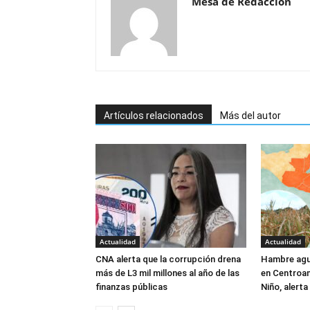
Mesa de Redacción
Artículos relacionados
Más del autor
Actualidad
Actualidad
CNA alerta que la corrupción drena
Hambre agu
más de L3 mil millones al año de las
en Centroam
finanzas públicas
Niño, alert