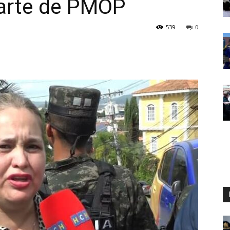
parte de PMOP
539
0