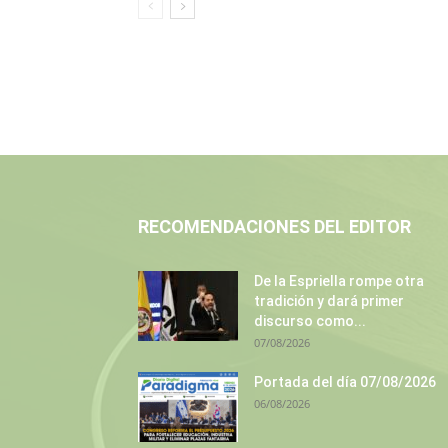
RECOMENDACIONES DEL EDITOR
De la Espriella rompe otra
tradición y dará primer
discurso como...
07/08/2026
Portada del día 07/08/2026
06/08/2026