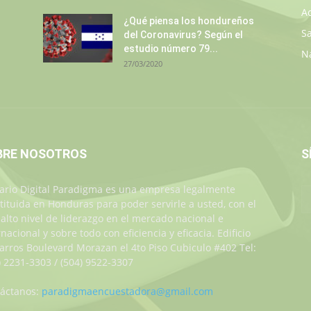
A
¿Qué piensa los hondureños
S
del Coronavirus? Según el
estudio número 79...
N
27/03/2020
BRE NOSOTROS
S
iario Digital Paradigma es una empresa legalmente
tituida en Honduras para poder servirle a usted, con el
alto nivel de liderazgo en el mercado nacional e
rnacional y sobre todo con eficiencia y eficacia. Edificio
Jarros Boulevard Morazan el 4to Piso Cubiculo #402 Tel:
) 2231-3303 / (504) 9522-3307
áctanos:
paradigmaencuestadora@gmail.com