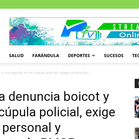
A
SALUD
FARÁNDULA
DEPORTES
SUCESOS
TE
y corrupción en la cúpula policial, exige restitución...
va denuncia boicot y
cúpula policial, exige
 personal y