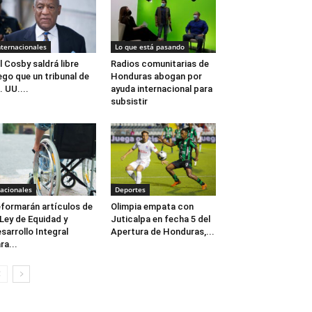
nternacionales
Lo que está pasando
ll Cosby saldrá libre
Radios comunitarias de
ego que un tribunal de
Honduras abogan por
. UU....
ayuda internacional para
subsistir
acionales
Deportes
formarán artículos de
Olimpia empata con
 Ley de Equidad y
Juticalpa en fecha 5 del
sarrollo Integral
Apertura de Honduras,...
ra...