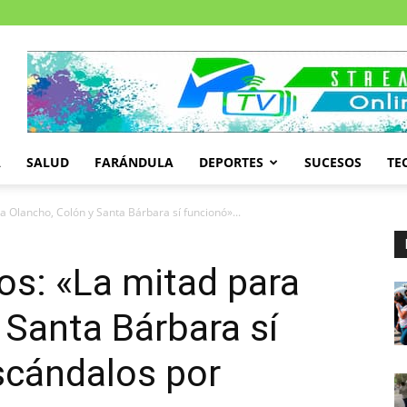
A
SALUD
FARÁNDULA
DEPORTES
SUCESOS
TE
ra Olancho, Colón y Santa Bárbara sí funcionó»...
nos: «La mitad para
 Santa Bárbara sí
scándalos por