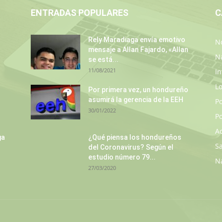
ENTRADAS POPULARES
C
Rely Maradiaga envía emotivo
No
mensaje a Allan Fajardo, «Allan
N
se está...
11/08/2021
In
L
Por primera vez, un hondureño
asumirá la gerencia de la EEH
P
30/01/2022
Po
A
ga
¿Qué piensa los hondureños
S
del Coronavirus? Según el
estudio número 79...
N
27/03/2020