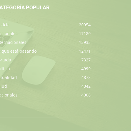
ATEGORÍA POPULAR
ticia
20954
acionales
17180
ternacionales
13933
o que está pasando
12471
ortada
7327
lítica
4999
ctualidad
4873
alud
4042
acionales
4008