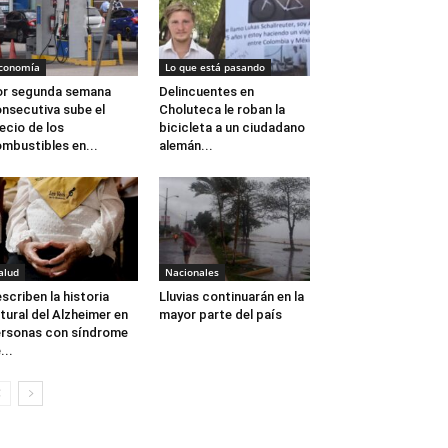
conomía
Lo que está pasando
r segunda semana
Delincuentes en
nsecutiva sube el
Choluteca le roban la
ecio de los
bicicleta a un ciudadano
mbustibles en...
alemán...
alud
Nacionales
scriben la historia
Lluvias continuarán en la
tural del Alzheimer en
mayor parte del país
rsonas con síndrome
...