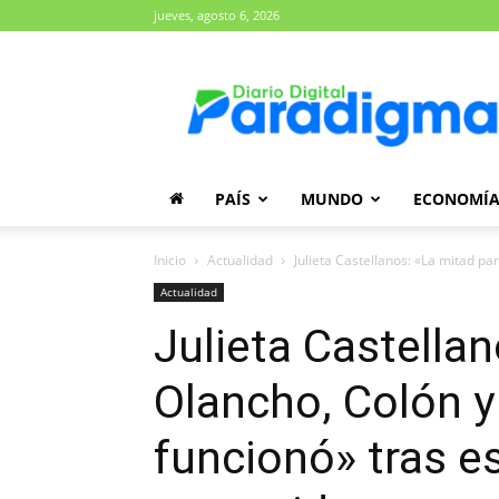
jueves, agosto 6, 2026
Diario
Paradigma
PAÍS
MUNDO
ECONOMÍ
Inicio
Actualidad
Julieta Castellanos: «La mitad pa
Actualidad
Julieta Castella
Olancho, Colón y
funcionó» tras e