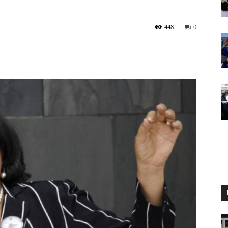
448
0