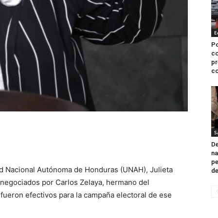
E
Po
co
pr
co
S
De
na
pe
dad Nacional Autónoma de Honduras (UNAH), Julieta
de
s negociados por Carlos Zelaya, hermano del
fueron efectivos para la campaña electoral de ese