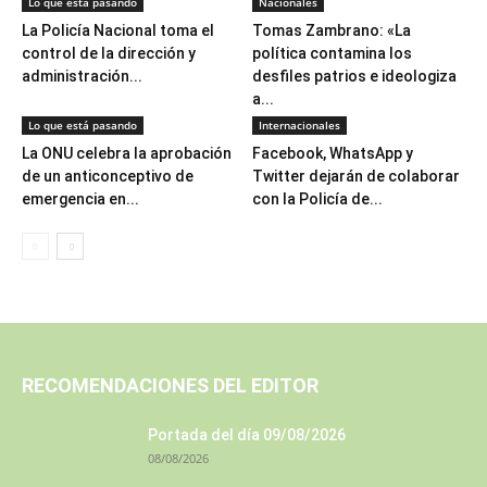
Lo que está pasando
Nacionales
La Policía Nacional toma el
Tomas Zambrano: «La
control de la dirección y
política contamina los
administración...
desfiles patrios e ideologiza
a...
Lo que está pasando
Internacionales
La ONU celebra la aprobación
Facebook, WhatsApp y
de un anticonceptivo de
Twitter dejarán de colaborar
emergencia en...
con la Policía de...
RECOMENDACIONES DEL EDITOR
Portada del día 09/08/2026
08/08/2026