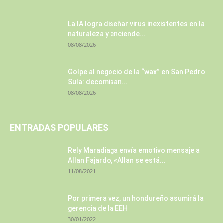
La IA logra diseñar virus inexistentes en la
naturaleza y enciende...
08/08/2026
Golpe al negocio de la “wax” en San Pedro
Sula: decomisan...
08/08/2026
ENTRADAS POPULARES
Rely Maradiaga envía emotivo mensaje a
Allan Fajardo, «Allan se está...
11/08/2021
Por primera vez, un hondureño asumirá la
gerencia de la EEH
30/01/2022