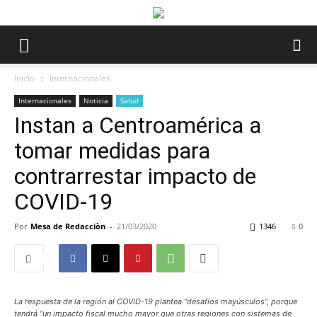
Inicio
Internacionales
Internacionales
Noticia
Salud
Instan a Centroamérica a
tomar medidas para
contrarrestar impacto de
COVID-19
Por
Mesa de Redacciòn
-
21/03/2020
1346
0
La respuesta de la región al COVID-19 plantea "desafíos mayúsculos", porque
tendrá "un impacto fiscal mucho mayor que otras regiones con sistemas de