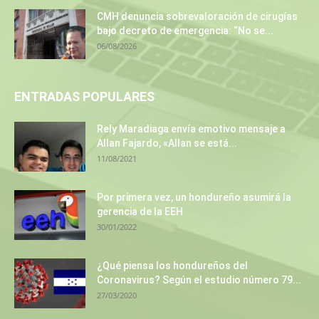
CMH denuncia sobrevaloración de cirugías
bajo decreto de emergencia: “No se...
06/08/2026
ENTRADAS POPULARES
Rely Maradiaga envía emotivo mensaje a
Allan Fajardo, «Allan se está...
11/08/2021
Por primera vez, un hondureño asumirá la
gerencia de la EEH
30/01/2022
¿Qué piensa los hondureños del
Coronavirus? Según el estudio número 79...
27/03/2020