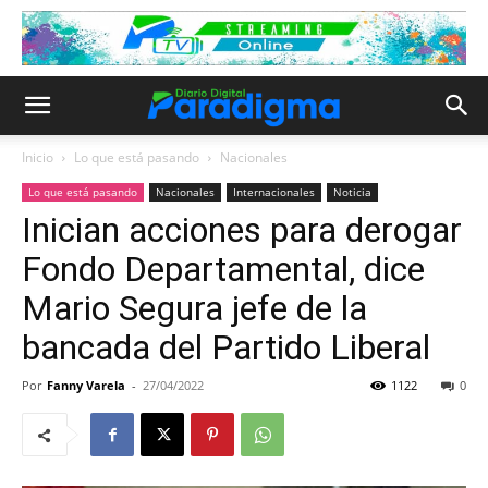
Inicio
Lo que está pasando
Nacionales
Lo que está pasando
Nacionales
Internacionales
Noticia
Inician acciones para derogar
Fondo Departamental, dice
Mario Segura jefe de la
bancada del Partido Liberal
Por
Fanny Varela
-
27/04/2022
1122
0