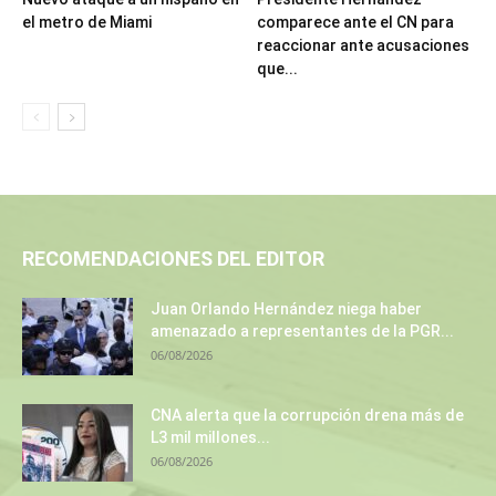
el metro de Miami
comparece ante el CN para
reaccionar ante acusaciones
que...
RECOMENDACIONES DEL EDITOR
Juan Orlando Hernández niega haber
amenazado a representantes de la PGR...
06/08/2026
CNA alerta que la corrupción drena más de
L3 mil millones...
06/08/2026