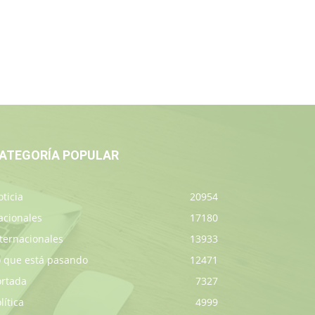
ATEGORÍA POPULAR
ticia
20954
acionales
17180
ternacionales
13933
o que está pasando
12471
ortada
7327
lítica
4999