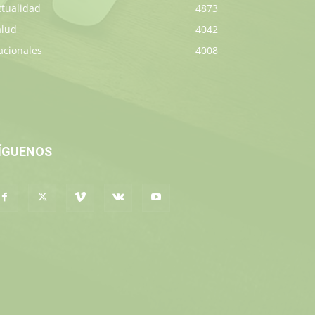
ctualidad
4873
alud
4042
acionales
4008
ÍGUENOS