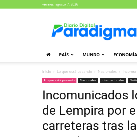
viernes, agosto 7, 2026
Diario
Paradigma
PAÍS
MUNDO
ECONOMÍ
Inicio
Lo que está pasando
Nacionales
Incomuni
Lo que está pasando
Nacionales
Internacionales
Noti
Incomunicados lo
de Lempira por e
carreteras tras la