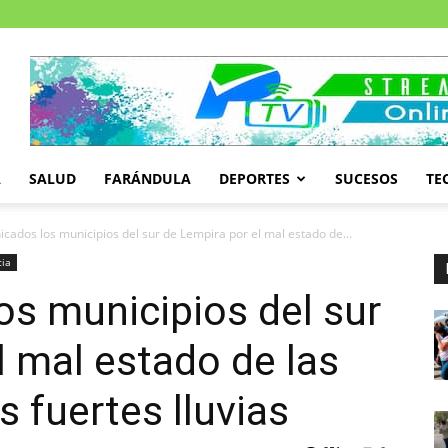
A
SALUD
FARÁNDULA
DEPORTES
SUCESOS
TE
cados los municipios del sur de Lempira por el mal estado de...
cia
s municipios del sur
l mal estado de las
s fuertes lluvias