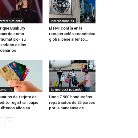
ntretenimiento
Internacionales
rique Bunbury
El FMI confía en la
ecuerda como
recuperación económica
raumático» su
global pese al lento...
andono de los
cenarios
conomía
Lo que está pasando
uarios de tarjeta de
Unos 7.900 hondureños
édito registran bajas
repatriados de 25 países
 últimos años en...
por la pandemia de...