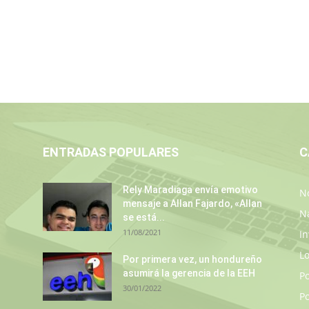
ENTRADAS POPULARES
C
Rely Maradiaga envía emotivo
No
mensaje a Allan Fajardo, «Allan
N
se está...
11/08/2021
In
L
Por primera vez, un hondureño
asumirá la gerencia de la EEH
P
30/01/2022
Po