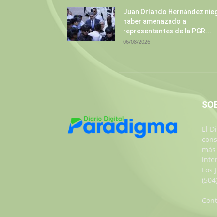
Juan Orlando Hernández nie
haber amenazado a
representantes de la PGR...
06/08/2026
SO
El D
cons
más 
inte
Los 
(504
Cont