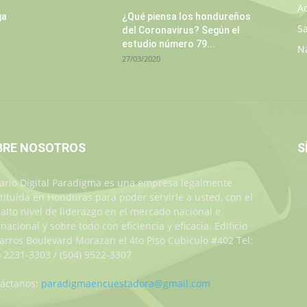
A
ga
¿Qué piensa los hondureños
S
del Coronavirus? Según el
estudio número 79...
N
27/03/2020
BRE NOSOTROS
S
iario Digital Paradigma es una empresa legalmente
tituida en Honduras para poder servirle a usted, con el
alto nivel de liderazgo en el mercado nacional e
rnacional y sobre todo con eficiencia y eficacia. Edificio
Jarros Boulevard Morazan el 4to Piso Cubiculo #402 Tel:
) 2231-3303 / (504) 9522-3307
áctanos:
paradigmaencuestadora@gmail.com