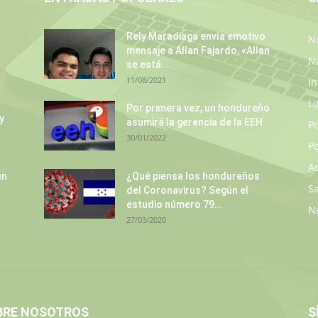
Rely Maradiaga envía emotivo
No
mensaje a Allan Fajardo, «Allan
N
se está...
11/08/2021
In
L
Por primera vez, un hondureño
y
asumirá la gerencia de la EEH
P
30/01/2022
Po
A
en
¿Qué piensa los hondureños
S
del Coronavirus? Según el
estudio número 79...
N
27/03/2020
BRE NOSOTROS
S