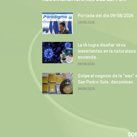
Portada del día 09/08/2026
08/08/2026
La IA logra diseñar virus
inexistentes en la naturaleza 
enciende...
08/08/2026
Golpe al negocio de la “wax” 
San Pedro Sula: decomisan...
08/08/2026
SO