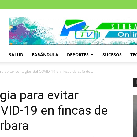
A
SALUD
FARÁNDULA
DEPORTES
SUCESOS
TE
a evitar contagios del COVID-19 en fincas de café de...
gia para evitar
VID-19 en fincas de
rbara