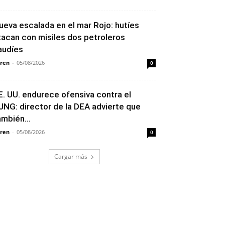
ueva escalada en el mar Rojo: hutíes
tacan con misiles dos petroleros
audíes
ren
-
05/08/2026
0
E. UU. endurece ofensiva contra el
JNG: director de la DEA advierte que
ambién...
ren
-
05/08/2026
0
Cargar más