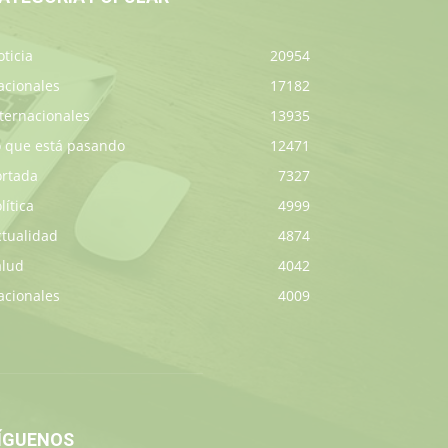
ticia
20954
acionales
17182
ternacionales
13935
o que está pasando
12471
ortada
7327
lítica
4999
ctualidad
4874
alud
4042
acionales
4009
ÍGUENOS