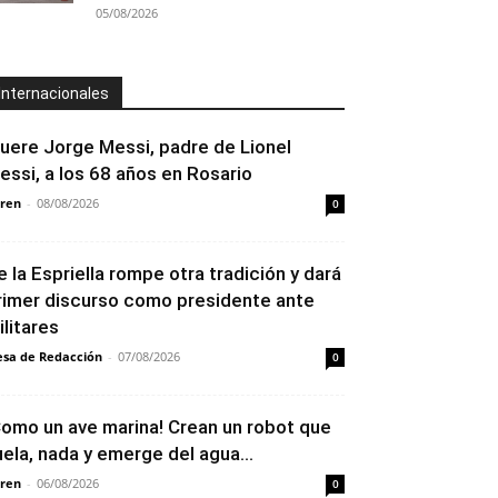
05/08/2026
Internacionales
uere Jorge Messi, padre de Lionel
essi, a los 68 años en Rosario
ren
-
08/08/2026
0
e la Espriella rompe otra tradición y dará
rimer discurso como presidente ante
ilitares
sa de Redacción
-
07/08/2026
0
Como un ave marina! Crean un robot que
uela, nada y emerge del agua...
ren
-
06/08/2026
0