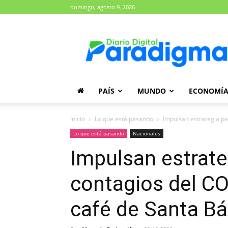
domingo, agosto 9, 2026
Diario
Paradigma
PAÍS
MUNDO
ECONOMÍ
Inicio
Lo que está pasando
Impulsan estrategia par
Lo que está pasando
Nacionales
Impulsan estrate
contagios del CO
café de Santa Bá