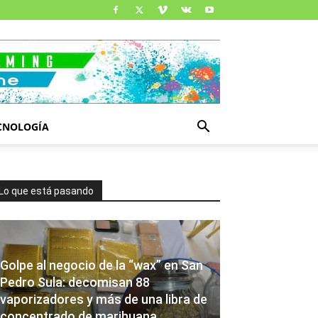
CNOLOGÍA
Lo que está pasando
Golpe al negocio de la “wax” en San
Pedro Sula: decomisan 88
vaporizadores y más de una libra de
concentrado de marihuana