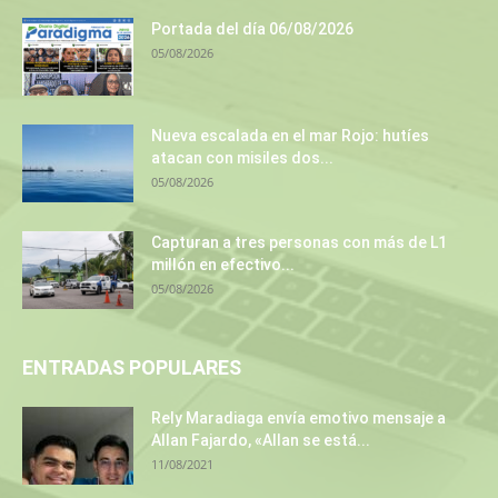
Portada del día 06/08/2026
05/08/2026
Nueva escalada en el mar Rojo: hutíes
atacan con misiles dos...
05/08/2026
Capturan a tres personas con más de L1
millón en efectivo...
05/08/2026
ENTRADAS POPULARES
Rely Maradiaga envía emotivo mensaje a
Allan Fajardo, «Allan se está...
11/08/2021