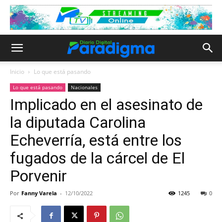
Inicio
Lo que está pasando
Lo que está pasando
Nacionales
Implicado en el asesinato de
la diputada Carolina
Echeverría, está entre los
fugados de la cárcel de El
Porvenir
Por
Fanny Varela
-
12/10/2022
1245
0