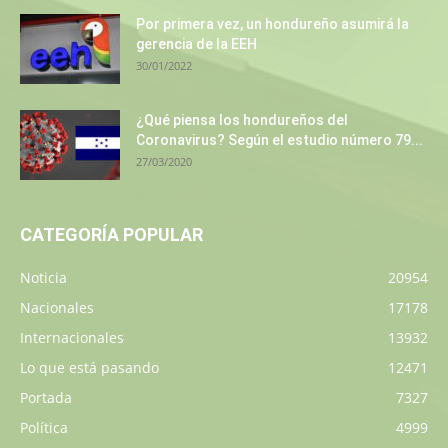
Por primera vez, un hondureño asumirá la
gerencia de la EEH
30/01/2022
¿Qué piensa los hondureños del
Coronavirus? Según el estudio número 79...
27/03/2020
CATEGORÍA POPULAR
Noticia
20954
Nacionales
17178
Internacionales
13932
Lo que está pasando
12471
Portada
7327
Política
4999