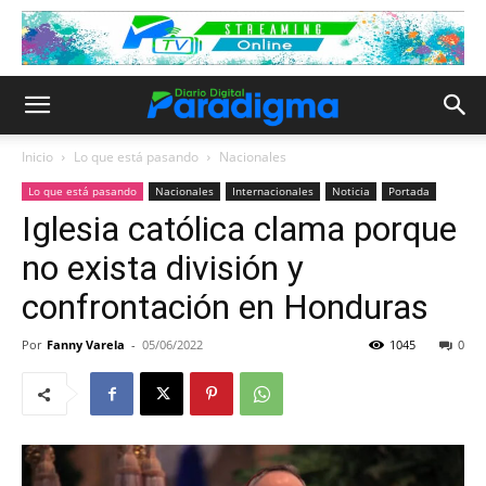
Inicio
Lo que está pasando
Nacionales
Lo que está pasando
Nacionales
Internacionales
Noticia
Portada
Iglesia católica clama porque
no exista división y
confrontación en Honduras
Por
Fanny Varela
-
05/06/2022
1045
0