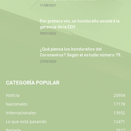
11/08/2021
Por primera vez, un hondureño asumirá la
gerencia de la EEH
30/01/2022
¿Qué piensa los hondureños del
Coronavirus? Según el estudio número 79...
27/03/2020
CATEGORÍA POPULAR
Noticia
20954
Nacionales
17178
Internacionales
13932
Lo que está pasando
12471
Portada
7327