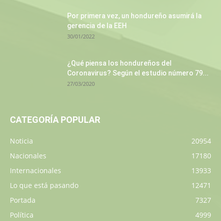
Por primera vez, un hondureño asumirá la
gerencia de la EEH
30/01/2022
¿Qué piensa los hondureños del
Coronavirus? Según el estudio número 79...
27/03/2020
CATEGORÍA POPULAR
Noticia
20954
Nacionales
17180
Internacionales
13933
Lo que está pasando
12471
Portada
7327
Política
4999