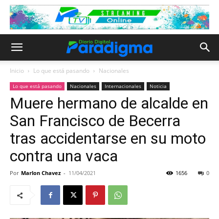
Inicio
Lo que está pasando
Nacionales
Lo que está pasando
Nacionales
Internacionales
Noticia
Muere hermano de alcalde en
San Francisco de Becerra
tras accidentarse en su moto
contra una vaca
Por
Marlon Chavez
-
11/04/2021
1656
0