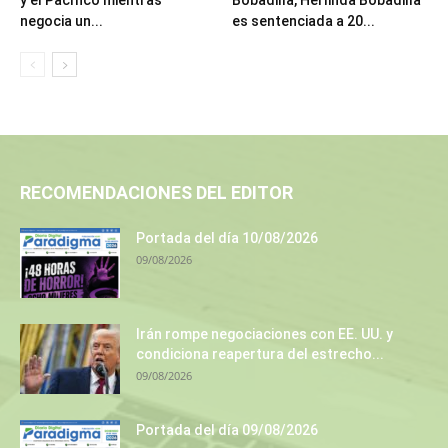
y el Pacífico mientras
Bobadilla, Herlinda Bobadilla
negocia un...
es sentenciada a 20...
RECOMENDACIONES DEL EDITOR
Portada del día 10/08/2026
09/08/2026
Irán rompe negociaciones con EE. UU. y
condiciona reapertura del estrecho...
09/08/2026
Portada del día 09/08/2026