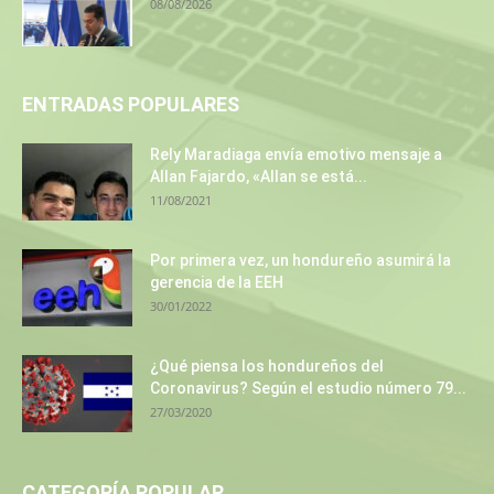
08/08/2026
ENTRADAS POPULARES
Rely Maradiaga envía emotivo mensaje a
Allan Fajardo, «Allan se está...
11/08/2021
Por primera vez, un hondureño asumirá la
gerencia de la EEH
30/01/2022
¿Qué piensa los hondureños del
Coronavirus? Según el estudio número 79...
27/03/2020
CATEGORÍA POPULAR